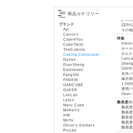
商品カテゴリー
ブランド
ZEPU
Ayi
その
Calvin's
特集
Cube4You
trib
CubeTwist
セー
TheCubicle
かん
Cubing Classroom
LanL
DaYan
Shen
DianSheng
500
Eastsheen
名作
FangShi
磁石
FANXIN
1,0
GANCUBE
透明
GiiKER
Gea
LanLan
Lefun
難易度の
Maru Cube
難易度
Meffert's
難易度
mf8
難易度
MoYu
難易度
Oliver's Stickers
難易度
Picube