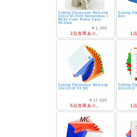
Cubing Classroom MeiLong
Cubing Cl
2x2x2 M 2023 Stickerless +
Duo
MoYu Cube Robot Case
56.5mm
¥ 1,300
2点在庫あり。
1
Cubing Classroom MeiLong
Cubing Cl
12x12x12 V2 MC
12x12x12
¥ 17,500
5点在庫あり。
1