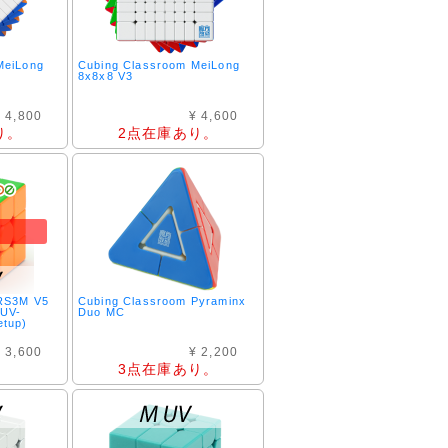
MeiLong
Cubing Classroom MeiLong
8x8x8 V3
 4,800
¥ 4,600
り。
2点在庫あり。
 RS3M V5
Cubing Classroom Pyraminx
 UV-
Duo MC
etup)
 3,600
¥ 2,200
3点在庫あり。
。