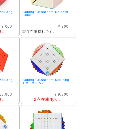
MeiLong
Cubing Classroom Unicorn
Cube
¥ 600
¥ 900
り。
現在在庫切れです。
MeiLong
Cubing Classroom MeiLong
11x11x11 V2
16,900
¥ 9,800
り。
2点在庫あり。