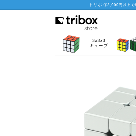
トリボ
①
8,000円以上
3x3x3
キューブ