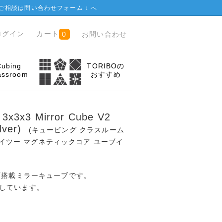
ご相談は
問い合わせフォーム ↓
へ
ログイン
カート
お問い合わせ
0
Cubing
TORIBOの
assroom
おすすめ
 3x3x3 Mirror Cube V2
ilver)
(キュービング クラスルーム
 ブイツー マグネティックコア ユーブイ
m の磁石搭載ミラーキューブです。
しています。