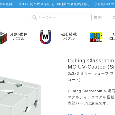
で送料無料！
②
14日間の返金保証 と 30日間の価格保証あり
③お買い物の
分割6面体
磁石搭載
パズル
パズル
Cl
Cubing Classroom
MC UV-Coated (S
3x3x3 ミラー キューブ
コート)
Cubing Classroo
マグネティックコアを搭載
内部パーツは灰色です。