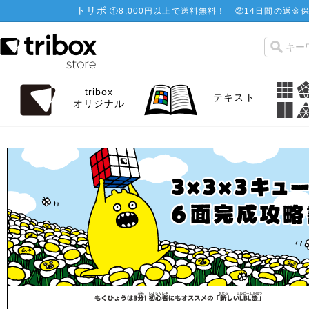
トリボ
①
8,000円以上で送料無料！
②
14日間の返金保
tribox
テキスト
オリジナル