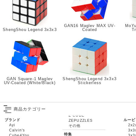
GAN16 Maglev MAX UV-
MoYu
ShengShou Legend 3x3x3
Coated
T
GAN Square-1 Maglev
ShengShou Legend 3x3x3
UV-Coated (White/Black)
Stickerless
商品カテゴリー
ブランド
ルービ
ZEPUZZLES
Ayi
2x2
その他
Calvin's
3x3
特集
Cube4You
3x