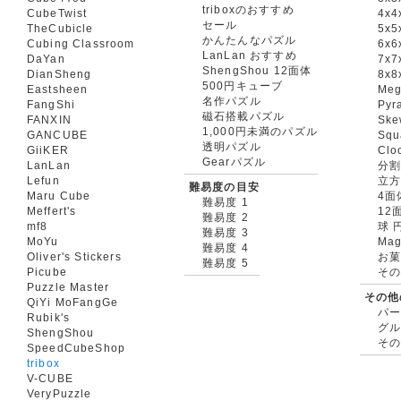
triboxのおすすめ
CubeTwist
4x4
セール
TheCubicle
5x5
かんたんなパズル
Cubing Classroom
6x6
LanLan おすすめ
DaYan
7x7
ShengShou 12面体
DianSheng
8x8
500円キューブ
Eastsheen
Meg
名作パズル
FangShi
Pyr
磁石搭載パズル
FANXIN
Ske
1,000円未満のパズル
GANCUBE
Squ
透明パズル
GiiKER
Clo
Gearパズル
LanLan
分割
Lefun
立
難易度の目安
Maru Cube
4面
難易度 1
Meffert's
12
難易度 2
mf8
球 
難易度 3
MoYu
Mag
難易度 4
Oliver's Stickers
お菓
難易度 5
Picube
そ
Puzzle Master
その他
QiYi MoFangGe
パ
Rubik's
グ
ShengShou
そ
SpeedCubeShop
tribox
V-CUBE
VeryPuzzle