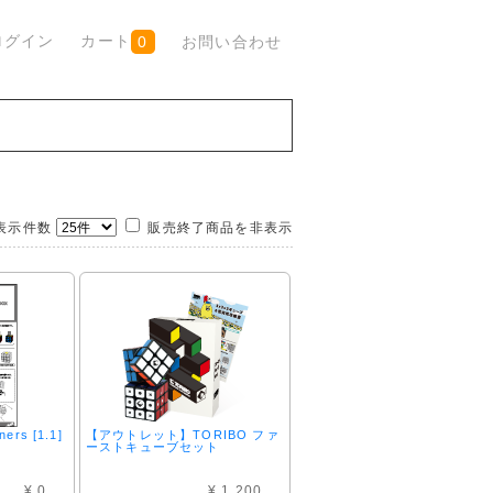
ログイン
カート
お問い合わせ
0
示件数
販売終了商品を非表示
ners [1.1]
【アウトレット】TORIBO ファ
ーストキューブセット
¥ 0
¥ 1,200