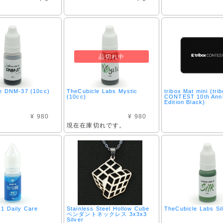
品切れ中
e DNM-37 (10cc)
TheCubicle Labs Mystic
tribox Mat mini (tri
(10cc)
CONTEST 10th Anni
Edition Black)
¥ 980
¥ 980
現在在庫切れです。
1 Daily Care
Stainless Steel Hollow Cube
TheCubicle Labs Si
ペンダントネックレス 3x3x3
Silver