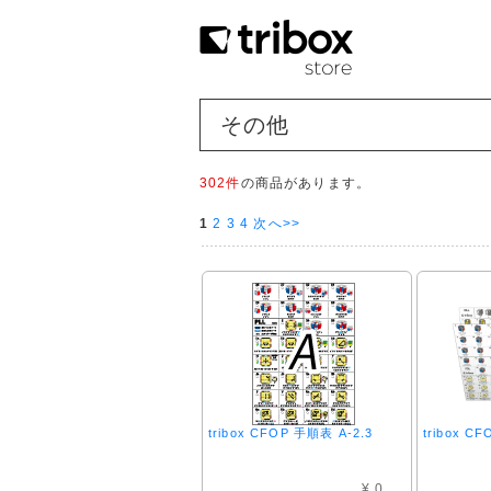
その他
302件
の商品があります。
1
2
3
4
次へ>>
tribox CFOP 手順表 A-2.3
tribox C
¥ 0