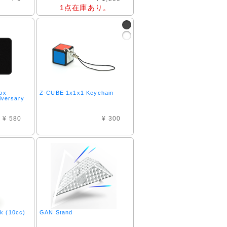
1点在庫あり。
box
Z-CUBE 1x1x1 Keychain
versary
¥ 580
¥ 300
lk (10cc)
GAN Stand