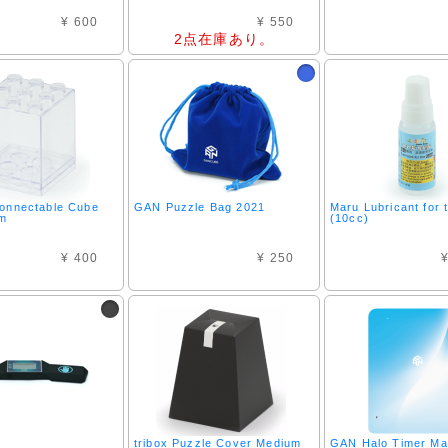
¥ 600
¥ 550
2点在庫あり。
onnectable Cube
GAN Puzzle Bag 2021
Maru Lubricant for 
m
(10cc)
¥ 400
¥ 250
¥
tribox Puzzle Cover Medium
GAN Halo Timer Ma