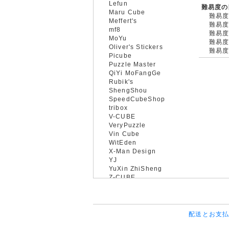
Lefun
難易度の
Maru Cube
難易度
Meffert's
難易度
mf8
難易度
MoYu
難易度
Oliver's Stickers
難易度
Picube
Puzzle Master
QiYi MoFangGe
Rubik's
ShengShou
SpeedCubeShop
tribox
V-CUBE
VeryPuzzle
Vin Cube
WitEden
X-Man Design
YJ
YuXin ZhiSheng
Z-CUBE
配送とお支