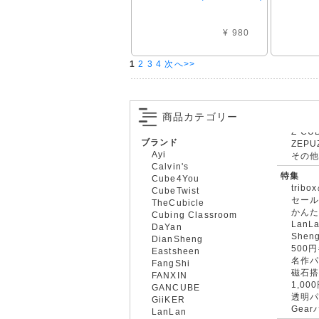
¥ 980
1
2
3
4
次へ>>
商品カテゴリー
ブランド
ZEPU
Ayi
その
Calvin's
特集
Cube4You
trib
CubeTwist
セー
TheCubicle
かん
Cubing Classroom
LanL
DaYan
Shen
DianSheng
500
Eastsheen
名作
FangShi
磁石
FANXIN
1,0
GANCUBE
透明
GiiKER
Gea
LanLan