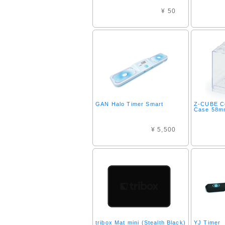
¥ 50
GAN Halo Timer Smart
Z-CUBE C
Case 58m
¥ 5,500
tribox Mat mini (Stealth Black)
YJ Timer