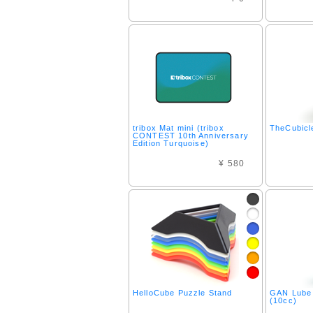
tribox Mat mini (tribox
TheCubicl
CONTEST 10th Anniversary
Edition Turquoise)
¥ 580
HelloCube Puzzle Stand
GAN Lube 
(10cc)