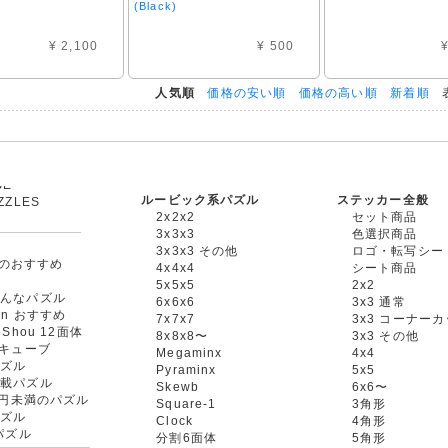
(Black)
¥ 2,100
¥ 500
¥
人気順
価格の安い順
価格の高い順
新着順
表
ルービック系パズル
ステッカー全般
ZZLES
2x2x2
セット商品
他
3x3x3
色選択商品
3x3x3 その他
ロゴ・転写シー
oxのおすすめ
4x4x4
シート商品
ル
5x5x5
2x2
たんなパズル
6x6x6
3x3 通常
an おすすめ
7x7x7
3x3 コーナー
gShou 12面体
8x8x8〜
3x3 その他
円キューブ
Megaminx
4x4
パズル
Pyraminx
5x5
搭載パズル
Skewb
6x6〜
00円未満のパズル
Square-1
3角形
パズル
Clock
4角形
rパズル
分割6面体
5角形