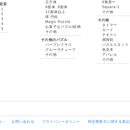
立方体
6角形〜
目安
4面体, 8面体
Square-1
 1
12面体以上
その他
 2
球 円柱
 3
その他
Magic Puzzle
 4
タイマー
お菓子なパズル/絵柄
 5
カード
その他
テキスト
その他のパズル
潤滑剤
パープレクサス
パズルスタンド
グルーヴチューブ
色見本
その他
アパレル
その他
払い
お問い合わせ
プライバシーポリシー
特定商取引に関する表記