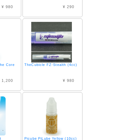
¥ 980
¥ 290
the Core
TheCubicle FZ-Stealth (4cc)
 1,200
¥ 980
t
Picube PiLube Yellow (10cc)