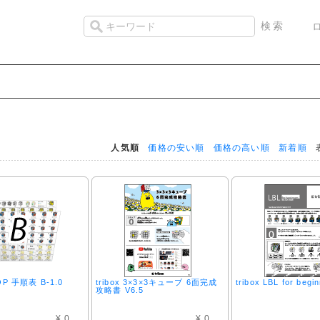
人気順
価格の安い順
価格の高い順
新着順
表
FOP 手順表 B-1.0
tribox 3×3×3キューブ 6面完成
tribox LBL for begin
攻略書 V6.5
¥ 0
¥ 0