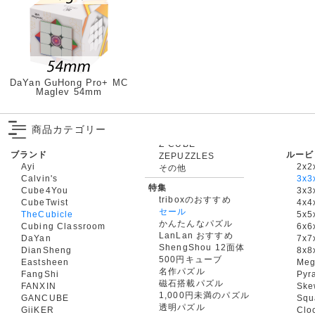
DaYan GuHong Pro+ MC
Maglev 54mm
商品カテゴリー
ブランド
ルービ
ZEPUZZLES
Ayi
2x2
その他
Calvin's
3x3
特集
Cube4You
3x
triboxのおすすめ
CubeTwist
4x4
セール
TheCubicle
5x5
かんたんなパズル
Cubing Classroom
6x6
LanLan おすすめ
DaYan
7x7
ShengShou 12面体
DianSheng
8x8
500円キューブ
Eastsheen
Meg
名作パズル
FangShi
Pyr
磁石搭載パズル
FANXIN
Ske
1,000円未満のパズル
GANCUBE
Squ
透明パズル
GiiKER
Clo