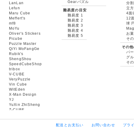
Gearパズル
LanLan
分割
Lefun
立
難易度の目安
Maru Cube
4面
難易度 1
Meffert's
12
難易度 2
mf8
球 
難易度 3
MoYu
Mag
難易度 4
Oliver's Stickers
お菓
難易度 5
Picube
そ
Puzzle Master
その他
QiYi MoFangGe
パ
Rubik's
グ
ShengShou
そ
SpeedCubeShop
tribox
V-CUBE
VeryPuzzle
Vin Cube
WitEden
X-Man Design
YJ
YuXin ZhiSheng
Z-CUBE
配送とお支払い
お問い合わせ
プラ