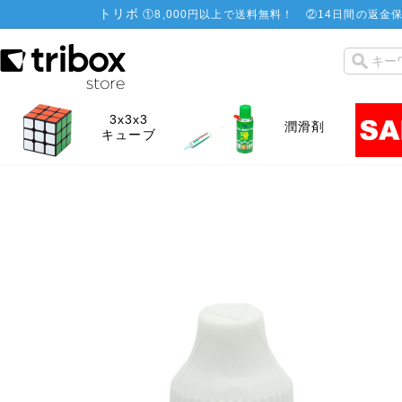
トリボ
①
8,000円以上で送料無料！
②
14日間の返金保
3x3x3
潤滑剤
キューブ