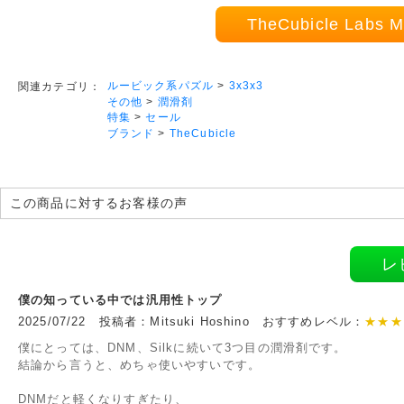
TheCubicle Lab
ルービック系パズル
>
3x3x3
関連カテゴリ：
その他
>
潤滑剤
特集
>
セール
ブランド
>
TheCubicle
この商品に対するお客様の声
レ
僕の知っている中では汎用性トップ
2025/07/22 投稿者：Mitsuki Hoshino おすすめレベル：
★★★
僕にとっては、DNM、Silkに続いて3つ目の潤滑剤です。
結論から言うと、めちゃ使いやすいです。
DNMだと軽くなりすぎたり、