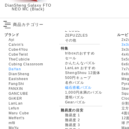
DianSheng Galaxy FTO
NEO MC (Black)
商品カテゴリー
ブランド
ルービ
ZEPUZZLES
Ayi
2x2
その他
Calvin's
3x3
特集
Cube4You
3x
triboxのおすすめ
CubeTwist
4x4
セール
TheCubicle
5x5
かんたんなパズル
Cubing Classroom
6x6
LanLan おすすめ
DaYan
7x7
ShengShou 12面体
DianSheng
8x8
500円キューブ
Eastsheen
Meg
名作パズル
FangShi
Pyr
磁石搭載パズル
FANXIN
Ske
1,000円未満のパズル
GANCUBE
Squ
透明パズル
GiiKER
Clo
Gearパズル
LanLan
分割
Lefun
立
難易度の目安
Maru Cube
4面
難易度 1
Meffert's
12
難易度 2
mf8
球 
難易度 3
MoYu
Mag