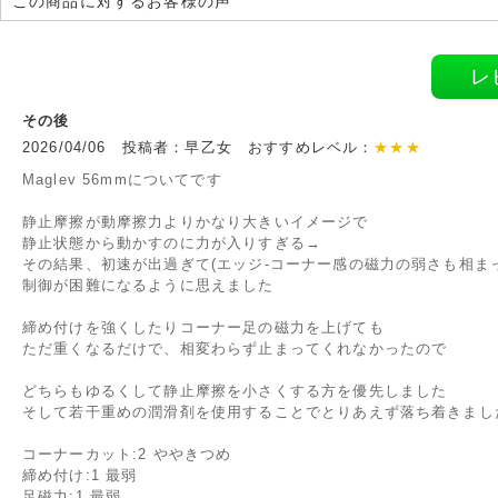
この商品に対するお客様の声
レ
その後
2026/04/06 投稿者：早乙女 おすすめレベル：
★★★
Maglev 56mmについてです
静止摩擦が動摩擦力よりかなり大きいイメージで
静止状態から動かすのに力が入りすぎる→
その結果、初速が出過ぎて(エッジ-コーナー感の磁力の弱さも相まっ
制御が困難になるように思えました
締め付けを強くしたりコーナー足の磁力を上げても
ただ重くなるだけで、相変わらず止まってくれなかったので
どちらもゆるくして静止摩擦を小さくする方を優先しました
そして若干重めの潤滑剤を使用することでとりあえず落ち着きまし
コーナーカット:2 ややきつめ
締め付け:1 最弱
足磁力:1 最弱