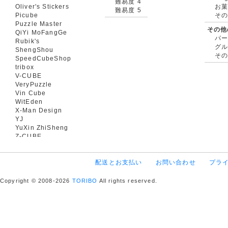
難易度 4
Oliver's Stickers
お菓
難易度 5
Picube
そ
Puzzle Master
その他
QiYi MoFangGe
パ
Rubik's
グ
ShengShou
そ
SpeedCubeShop
tribox
V-CUBE
VeryPuzzle
Vin Cube
WitEden
X-Man Design
YJ
YuXin ZhiSheng
Z-CUBE
配送とお支払い
お問い合わせ
プラ
Copyright © 2008-2026
TORIBO
All rights reserved.