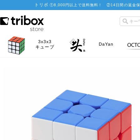
トリボ
①
8,000円以上で送料無料！
②
14日間の返金保
3x3x3
DaYan
キューブ