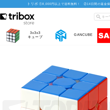
トリボ
①
8,000円以上で送料無料！
②
14日間の返金保
3x3x3
GANCUBE
キューブ