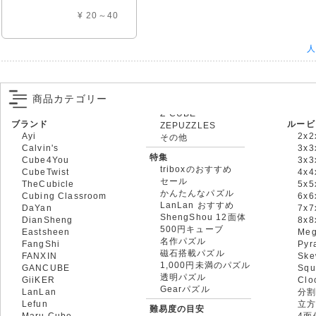
¥ 20～40
人
商品カテゴリー
ブランド
ルービ
ZEPUZZLES
Ayi
2x2
その他
Calvin's
3x3
特集
Cube4You
3x
triboxのおすすめ
CubeTwist
4x4
セール
TheCubicle
5x5
かんたんなパズル
Cubing Classroom
6x6
LanLan おすすめ
DaYan
7x7
ShengShou 12面体
DianSheng
8x
500円キューブ
Eastsheen
Meg
名作パズル
FangShi
Pyr
磁石搭載パズル
FANXIN
Ske
1,000円未満のパズル
GANCUBE
Squ
透明パズル
GiiKER
Clo
Gearパズル
LanLan
分割
Lefun
立
難易度の目安
Maru Cube
4面