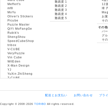
難易度 1
Meffert's
12
難易度 2
mf8
球 
難易度 3
MoYu
Mag
難易度 4
Oliver's Stickers
お菓
難易度 5
Picube
そ
Puzzle Master
その他
QiYi MoFangGe
パ
Rubik's
グ
ShengShou
そ
SpeedCubeShop
tribox
V-CUBE
VeryPuzzle
Vin Cube
WitEden
X-Man Design
YJ
YuXin ZhiSheng
Z-CUBE
配送とお支払い
お問い合わせ
プラ
Copyright © 2008-2026
TORIBO
All rights reserved.