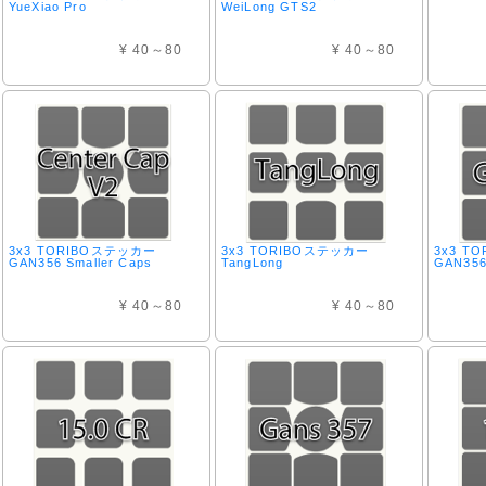
YueXiao Pro
WeiLong GTS2
¥ 40～80
¥ 40～80
3x3 TORIBOステッカー
3x3 TORIBOステッカー
3x3 T
GAN356 Smaller Caps
TangLong
GAN35
¥ 40～80
¥ 40～80