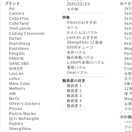
ブランド
ルービ
ZEPUZZLES
Ayi
2x2
その他
Calvin's
3x3
特集
Cube4You
3x
triboxのおすすめ
CubeTwist
4x4
セール
TheCubicle
5x5
かんたんなパズル
Cubing Classroom
6x6
LanLan おすすめ
DaYan
7x7
ShengShou 12面体
DianSheng
8x
500円キューブ
Eastsheen
Meg
名作パズル
FangShi
Pyr
磁石搭載パズル
FANXIN
Ske
1,000円未満のパズル
GANCUBE
Squ
透明パズル
GiiKER
Clo
Gearパズル
LanLan
分割
Lefun
立
難易度の目安
Maru Cube
4面
難易度 1
Meffert's
12
難易度 2
mf8
球 
難易度 3
MoYu
Mag
難易度 4
Oliver's Stickers
お菓
難易度 5
Picube
そ
Puzzle Master
その他
QiYi MoFangGe
パ
Rubik's
グ
ShengShou
そ