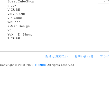
SpeedCubeShop
tribox
V-CUBE
VeryPuzzle
Vin Cube
WitEden
X-Man Design
YJ
YuXin ZhiSheng
Z-CUBE
配送とお支払い
お問い合わせ
プラ
Copyright © 2008-2026
TORIBO
All rights reserved.