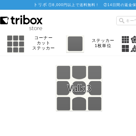
トリボ
①
8,000円以上で送料無料！
②
14日間の返金保
コーナー
ステッカー
カット
1枚単位
ステッカー