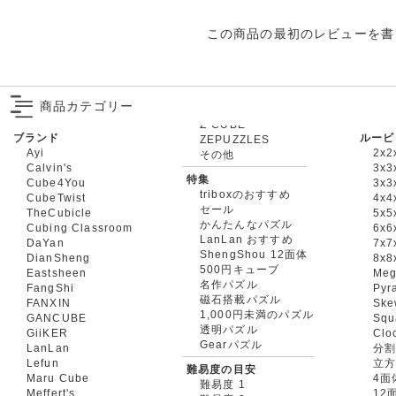
この商品の最初のレビューを書
商品カテゴリー
ブランド
ルービ
ZEPUZZLES
Ayi
2x2
その他
Calvin's
3x3
特集
Cube4You
3x
triboxのおすすめ
CubeTwist
4x4
セール
TheCubicle
5x5
かんたんなパズル
Cubing Classroom
6x6
LanLan おすすめ
DaYan
7x7
ShengShou 12面体
DianSheng
8x8
500円キューブ
Eastsheen
Meg
名作パズル
FangShi
Pyr
磁石搭載パズル
FANXIN
Ske
1,000円未満のパズル
GANCUBE
Squ
透明パズル
GiiKER
Clo
Gearパズル
LanLan
分割
Lefun
立
難易度の目安
Maru Cube
4面
難易度 1
Meffert's
12