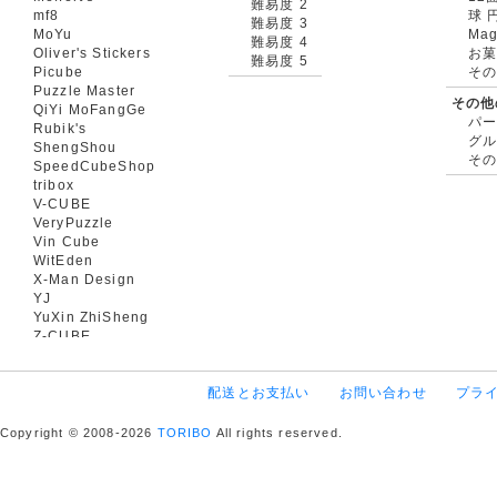
難易度 2
mf8
球 
難易度 3
MoYu
Mag
難易度 4
Oliver's Stickers
お菓
難易度 5
Picube
そ
Puzzle Master
その他
QiYi MoFangGe
パ
Rubik's
グ
ShengShou
そ
SpeedCubeShop
tribox
V-CUBE
VeryPuzzle
Vin Cube
WitEden
X-Man Design
YJ
YuXin ZhiSheng
Z-CUBE
配送とお支払い
お問い合わせ
プラ
Copyright © 2008-2026
TORIBO
All rights reserved.