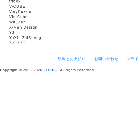
tribox
V-CUBE
VeryPuzzle
Vin Cube
WitEden
X-Man Design
YJ
YuXin ZhiSheng
Z-CUBE
配送とお支払い
お問い合わせ
プラ
Copyright © 2008-2026
TORIBO
All rights reserved.