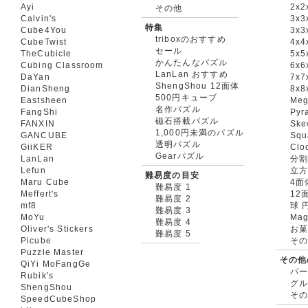
Ayi
2x2
その他
Calvin's
3x3
特集
Cube4You
3x
triboxのおすすめ
CubeTwist
4x4
セール
TheCubicle
5x5
かんたんなパズル
Cubing Classroom
6x6
LanLan おすすめ
DaYan
7x7
ShengShou 12面体
DianSheng
8x8
500円キューブ
Eastsheen
Meg
名作パズル
FangShi
Pyr
磁石搭載パズル
FANXIN
Ske
1,000円未満のパズル
GANCUBE
Squ
透明パズル
GiiKER
Clo
Gearパズル
LanLan
分割
Lefun
立
難易度の目安
Maru Cube
4面
難易度 1
Meffert's
12
難易度 2
mf8
球 
難易度 3
MoYu
Mag
難易度 4
Oliver's Stickers
お菓
難易度 5
Picube
そ
Puzzle Master
その他
QiYi MoFangGe
パ
Rubik's
グ
ShengShou
そ
SpeedCubeShop