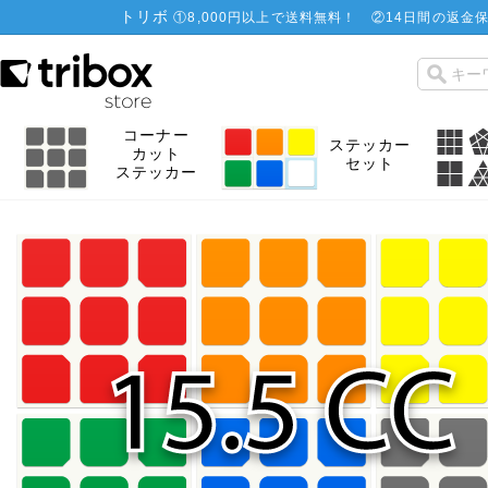
トリボ
①
8,000円以上で送料無料！
②
14日間の返金保
コーナー
ステッカー
カット
セット
ステッカー