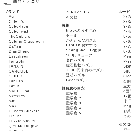
商品カテゴリー
ブランド
ルービ
ZEPUZZLES
Ayi
2x2
その他
Calvin's
3x3
特集
Cube4You
3x
triboxのおすすめ
CubeTwist
4x4
セール
TheCubicle
5x5
かんたんなパズル
Cubing Classroom
6x6
LanLan おすすめ
DaYan
7x7
ShengShou 12面体
DianSheng
8x8
500円キューブ
Eastsheen
Meg
名作パズル
FangShi
Pyr
磁石搭載パズル
FANXIN
Ske
1,000円未満のパズル
GANCUBE
Squ
透明パズル
GiiKER
Clo
Gearパズル
LanLan
分割
Lefun
立
難易度の目安
Maru Cube
4面
難易度 1
Meffert's
12
難易度 2
mf8
球 
難易度 3
MoYu
Mag
難易度 4
Oliver's Stickers
お菓
難易度 5
Picube
そ
Puzzle Master
その他
QiYi MoFangGe
パ
Rubik's