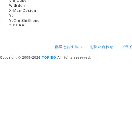
Vin Cube
WitEden
X-Man Design
YJ
YuXin ZhiSheng
Z-CUBE
配送とお支払い
お問い合わせ
プラ
Copyright © 2008-2026
TORIBO
All rights reserved.