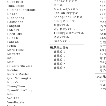
triboxのおすすめ
CubeTwist
4x4
セール
TheCubicle
5x5
かんたんなパズル
Cubing Classroom
6x6
LanLan おすすめ
DaYan
7x7
ShengShou 12面体
DianSheng
8x
500円キューブ
Eastsheen
Meg
名作パズル
FangShi
Pyr
磁石搭載パズル
FANXIN
Ske
1,000円未満のパズル
GANCUBE
Squ
透明パズル
GiiKER
Clo
Gearパズル
LanLan
分割
Lefun
立
難易度の目安
Maru Cube
4面
難易度 1
Meffert's
12
難易度 2
mf8
球 
難易度 3
MoYu
Mag
難易度 4
Oliver's Stickers
お菓
難易度 5
Picube
そ
Puzzle Master
その他
QiYi MoFangGe
パ
Rubik's
グ
ShengShou
そ
SpeedCubeShop
tribox
V-CUBE
VeryPuzzle