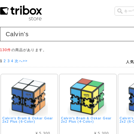
Calvin's
130件
の商品があります。
1
2
3
4
次へ>>
人気
Calvin's Bram & Oskar Gear
Calvin's Bram & Oskar Gear
Calvin'
2x2 Plus (6-Color)
2x2 Plus (4-Color)
2x2 (6-
¥ 5,300
¥ 5,300