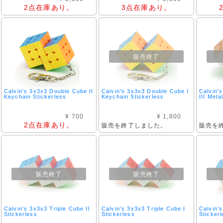
2点在庫あり。
3点在庫あり。
販売終了
Calvin's 3x3x3 Double Cube II
Calvin's 3x3x3 Double Cube I
Calvin'
Keychain Stickerless
Keychain Stickerless
III Metal
¥ 700
¥ 1,800
2点在庫あり。
販売を終了しました。
販売を
販売終了
販売終了
Calvin's 3x3x3 Triple Cube II
Calvin's 3x3x3 Triple Cube I
Calvin'
Stickerless
Stickerless
Sticker