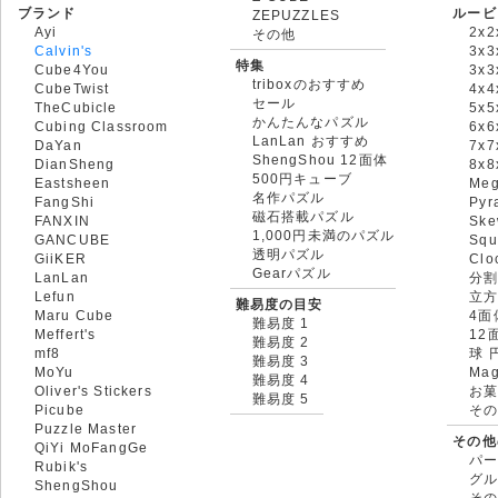
ブランド
ルービ
ZEPUZZLES
Ayi
2x2
その他
Calvin's
3x3
特集
Cube4You
3x
triboxのおすすめ
CubeTwist
4x4
セール
TheCubicle
5x5
かんたんなパズル
Cubing Classroom
6x6
LanLan おすすめ
DaYan
7x7
ShengShou 12面体
DianSheng
8x
500円キューブ
Eastsheen
Meg
名作パズル
FangShi
Pyr
磁石搭載パズル
FANXIN
Ske
1,000円未満のパズル
GANCUBE
Squ
透明パズル
GiiKER
Clo
Gearパズル
LanLan
分割
Lefun
立
難易度の目安
Maru Cube
4面
難易度 1
Meffert's
12
難易度 2
mf8
球 
難易度 3
MoYu
Mag
難易度 4
Oliver's Stickers
お菓
難易度 5
Picube
そ
Puzzle Master
その他
QiYi MoFangGe
パ
Rubik's
グ
ShengShou
そ