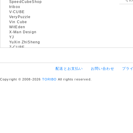
SpeedCubeShop
tribox
V-CUBE
VeryPuzzle
Vin Cube
WitEden
X-Man Design
YJ
YuXin ZhiSheng
Z-CUBE
配送とお支払い
お問い合わせ
プラ
Copyright © 2008-2026
TORIBO
All rights reserved.