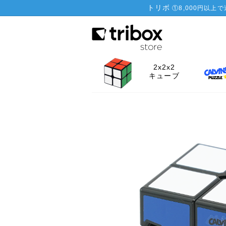
トリボ
①
8,000円以上
2x2x2
キューブ