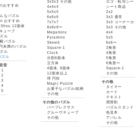
3x3x3 その他
ロゴ・転写シー
oxのおすすめ
4x4x4
シート商品
5x5x5
2x2
んなパズル
6x6x6
3x3 通常
an おすすめ
7x7x7
3x3 コーナー
gShou 12面体
8x8x8〜
3x3 その他
円キューブ
Megaminx
4x4
ズル
Pyraminx
5x5
載パズル
Skewb
6x6〜
00円未満のパズル
Square-1
3角形
ズル
Clock
4角形
rパズル
分割6面体
5角形
立方体
6角形〜
目安
4面体, 8面体
Square-1
 1
12面体以上
その他
 2
球 円柱
 3
その他
Magic Puzzle
 4
タイマー
お菓子なパズル/絵柄
 5
カード
その他
テキスト
その他のパズル
潤滑剤
パープレクサス
パズルスタンド
グルーヴチューブ
色見本
その他
アパレル
その他