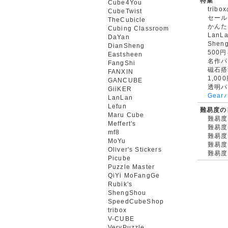
特集
Cube4You
trib
CubeTwist
セール
TheCubicle
かんた
Cubing Classroom
LanL
DaYan
Shen
DianSheng
500
Eastsheen
名作パ
FangShi
磁石搭
FANXIN
1,0
GANCUBE
透明パ
GiiKER
Gea
LanLan
Lefun
難易度の
Maru Cube
難易度
Meffert's
難易度
mf8
難易度
MoYu
難易度
Oliver's Stickers
難易度
Picube
Puzzle Master
QiYi MoFangGe
Rubik's
ShengShou
SpeedCubeShop
tribox
V-CUBE
VeryPuzzle