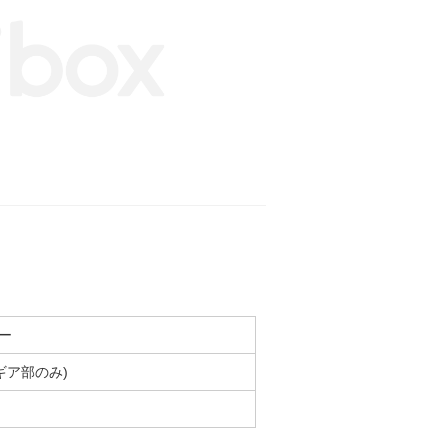
ー
ギア部のみ)