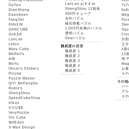
LanLan おすすめ
DaYan
7x7
ShengShou 12面体
DianSheng
8x8
500円キューブ
Eastsheen
Meg
名作パズル
FangShi
Pyr
磁石搭載パズル
FANXIN
Ske
1,000円未満のパズル
GANCUBE
Squ
透明パズル
GiiKER
Clo
Gearパズル
LanLan
分割
Lefun
立
難易度の目安
Maru Cube
4面
難易度 1
Meffert's
12
難易度 2
mf8
球 
難易度 3
MoYu
Mag
難易度 4
Oliver's Stickers
お菓
難易度 5
Picube
そ
Puzzle Master
その他
QiYi MoFangGe
パ
Rubik's
グ
ShengShou
そ
SpeedCubeShop
tribox
V-CUBE
VeryPuzzle
Vin Cube
WitEden
X-Man Design