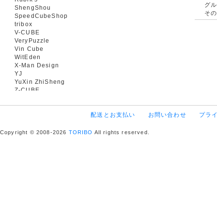
グ
ShengShou
そ
SpeedCubeShop
tribox
V-CUBE
VeryPuzzle
Vin Cube
WitEden
X-Man Design
YJ
YuXin ZhiSheng
Z-CUBE
配送とお支払い
お問い合わせ
プラ
Copyright © 2008-2026
TORIBO
All rights reserved.