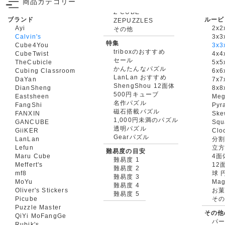
商品カテゴリー
ブランド
ルービ
ZEPUZZLES
Ayi
2x2
その他
Calvin's
3x3
特集
Cube4You
3x
triboxのおすすめ
CubeTwist
4x4
セール
TheCubicle
5x5
かんたんなパズル
Cubing Classroom
6x6
LanLan おすすめ
DaYan
7x7
ShengShou 12面体
DianSheng
8x8
500円キューブ
Eastsheen
Meg
名作パズル
FangShi
Pyr
磁石搭載パズル
FANXIN
Ske
1,000円未満のパズル
GANCUBE
Squ
透明パズル
GiiKER
Clo
Gearパズル
LanLan
分割
Lefun
立
難易度の目安
Maru Cube
4面
難易度 1
Meffert's
12
難易度 2
mf8
球 
難易度 3
MoYu
Mag
難易度 4
Oliver's Stickers
お菓
難易度 5
Picube
そ
Puzzle Master
その他
QiYi MoFangGe
パ
Rubik's