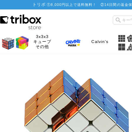
トリボ
①
8,000円以上で送料無料！
②
14日間の返金保
3x3x3
キューブ
Calvin's
その他