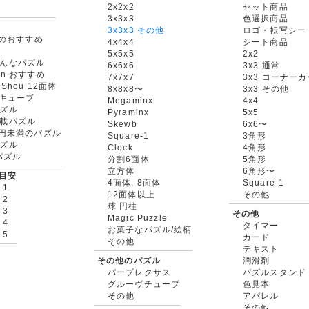
2x2x2
セット商品
3x3x3
色選択商品
3x3x3 その他
ロゴ・転写シー
oxのおすすめ
4x4x4
シート商品
5x5x5
2x2
んなパズル
6x6x6
3x3 通常
an おすすめ
7x7x7
3x3 コーナー
gShou 12面体
8x8x8〜
3x3 その他
円キューブ
Megaminx
4x4
ズル
Pyraminx
5x5
載パズル
Skewb
6x6〜
00円未満のパズル
Square-1
3角形
ズル
Clock
4角形
rパズル
分割6面体
5角形
立方体
6角形〜
目安
4面体, 8面体
Square-1
 1
12面体以上
その他
 2
球 円柱
 3
その他
Magic Puzzle
 4
タイマー
お菓子なパズル/絵柄
 5
カード
その他
テキスト
その他のパズル
潤滑剤
パープレクサス
パズルスタンド
グルーヴチューブ
色見本
その他
アパレル
その他