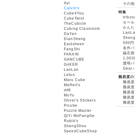
Ayi
その他
Calvin's
特集
Cube4You
trib
CubeTwist
セール
TheCubicle
かんた
Cubing Classroom
LanL
DaYan
Shen
DianSheng
500
Eastsheen
名作パ
FangShi
磁石搭
FANXIN
1,0
GANCUBE
透明パ
GiiKER
Gea
LanLan
Lefun
難易度の
Maru Cube
難易度
Meffert's
難易度
mf8
難易度
MoYu
難易度
Oliver's Stickers
難易度
Picube
Puzzle Master
QiYi MoFangGe
Rubik's
ShengShou
SpeedCubeShop