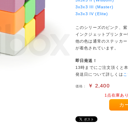
3x3x3 II (Wisdom)
3x3x3 III (Master)
3x3x3 IV (Elite)
このシリーズのピンク、紫
インクジェットプリンター
他の色は通常のステッカー
が着色されています。
即日発送！
13時までにご注文頂くと
発送日について詳しくは
こ
￥
2,400
価格：
1点在庫あ
カ