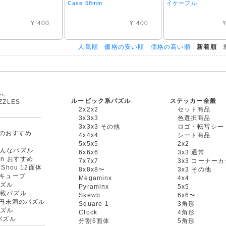
Case 58mm
イケーブル
¥ 400
¥ 400
¥
人気順
価格の安い順
価格の高い順
新着順
表
ルービック系パズル
ステッカー全般
ZZLES
2x2x2
セット商品
他
3x3x3
色選択商品
3x3x3 その他
ロゴ・転写シー
oxのおすすめ
4x4x4
シート商品
ル
5x5x5
2x2
たんなパズル
6x6x6
3x3 通常
an おすすめ
7x7x7
3x3 コーナー
gShou 12面体
8x8x8〜
3x3 その他
円キューブ
Megaminx
4x4
パズル
Pyraminx
5x5
搭載パズル
Skewb
6x6〜
00円未満のパズル
Square-1
3角形
パズル
Clock
4角形
rパズル
分割6面体
5角形