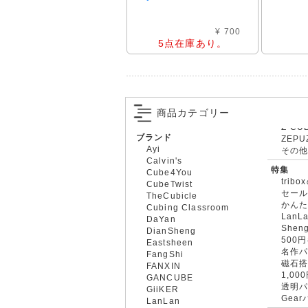
¥ 700
5点在庫あり。
商品カテゴリー
ブランド
ZEPU
Ayi
その
Calvin's
特集
Cube4You
trib
CubeTwist
セー
TheCubicle
かん
Cubing Classroom
LanL
DaYan
Shen
DianSheng
500
Eastsheen
名作
FangShi
磁石
FANXIN
1,0
GANCUBE
透明
GiiKER
Gea
LanLan