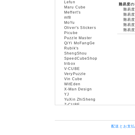
Lefun
難易度の
Maru Cube
難易度
Meffert's
難易度
mf8
難易度
MoYu
難易度
Oliver's Stickers
難易度
Picube
Puzzle Master
QiYi MoFangGe
Rubik's
ShengShou
SpeedCubeShop
tribox
V-CUBE
VeryPuzzle
Vin Cube
WitEden
X-Man Design
YJ
YuXin ZhiSheng
Z-CUBE
配送とお支