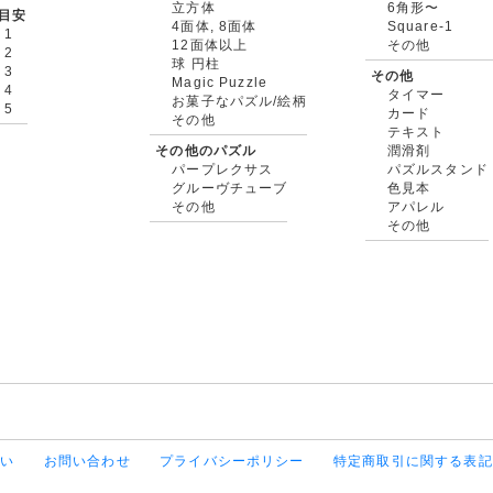
立方体
6角形〜
目安
4面体, 8面体
Square-1
 1
12面体以上
その他
 2
球 円柱
 3
その他
Magic Puzzle
 4
タイマー
お菓子なパズル/絵柄
 5
カード
その他
テキスト
その他のパズル
潤滑剤
パープレクサス
パズルスタンド
グルーヴチューブ
色見本
その他
アパレル
その他
払い
お問い合わせ
プライバシーポリシー
特定商取引に関する表記