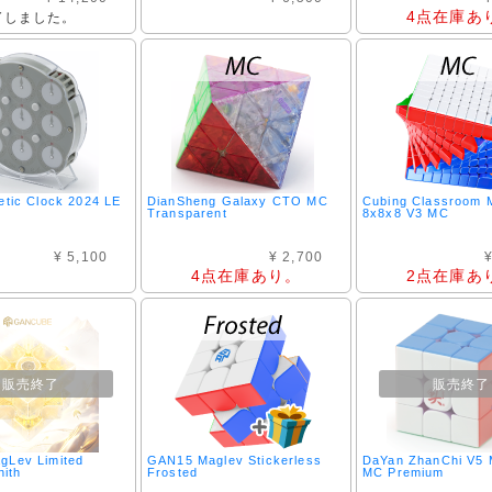
4点在庫あ
了しました。
etic Clock 2024 LE
DianSheng Galaxy CTO MC
Cubing Classroom 
Transparent
8x8x8 V3 MC
¥ 5,100
¥ 2,700
¥
4点在庫あり。
2点在庫あ
販売終了
販売終了
gLev Limited
GAN15 Maglev Stickerless
DaYan ZhanChi V5 
nith
Frosted
MC Premium