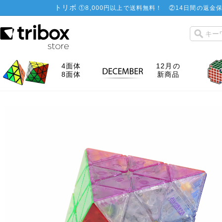
トリボ
①
8,000円以上で送料無料！
②
14日間の返金保
4面体
12月の
8面体
新商品