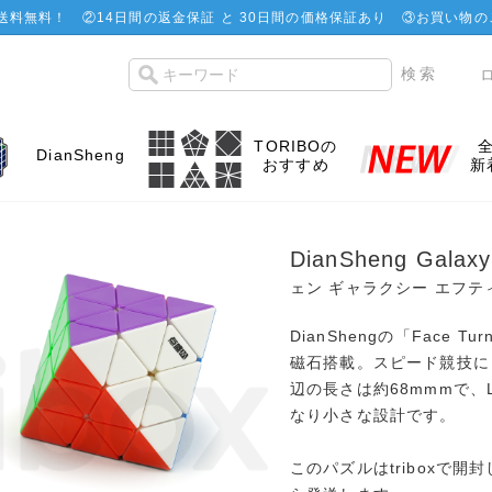
で送料無料！
②
14日間の返金保証 と 30日間の価格保証あり
③お買い物の
TORIBOの
DianSheng
おすすめ
新
DianSheng Galax
ェン ギャラクシー エフテ
DianShengの「Face Tur
磁石搭載。スピード競技に
辺の長さは約68mmmで、La
なり小さな設計です。
このパズルはtriboxで