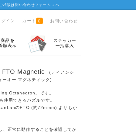
ご相談は
問い合わせフォーム ↓
へ
ログイン
カート
お問い合わせ
0
全商品を
ステッカー
着順表示
一括購入
y FTO Magnetic
(ディアンシ
ィーオー マグネティック)
ning Octahedron」です。
も使用できるパズルです。
nLanのFTO (約72mmm) よりもか
開封し、正常に動作することを確認してか