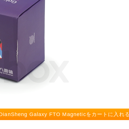
DianSheng Galaxy FTO Magneticをカートに入れ