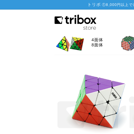
トリボ
①
8,000円以上
4面体
8面体