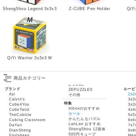
ShengShou Legend 3x3x3
Z-CUBE Pen Holder
QiY
QiYi Warrior 3x3x3 M
商品カテゴリー
ブランド
ルービ
ZEPUZZLES
Ayi
2x2
その他
Calvin's
3x3
特集
Cube4You
3x
triboxのおすすめ
CubeTwist
4x4
セール
TheCubicle
5x5
かんたんなパズル
Cubing Classroom
6x6
LanLan おすすめ
DaYan
7x7
ShengShou 12面体
DianSheng
8x8
500円キューブ
Eastsheen
Meg