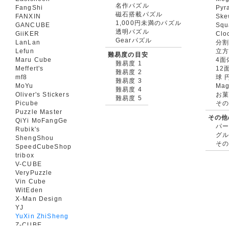
名作パズル
FangShi
Pyr
磁石搭載パズル
FANXIN
Ske
1,000円未満のパズル
GANCUBE
Squ
透明パズル
GiiKER
Clo
Gearパズル
LanLan
分割
Lefun
立
難易度の目安
Maru Cube
4面
難易度 1
Meffert's
12
難易度 2
mf8
球 
難易度 3
MoYu
Mag
難易度 4
Oliver's Stickers
お菓
難易度 5
Picube
そ
Puzzle Master
その他
QiYi MoFangGe
パ
Rubik's
グ
ShengShou
そ
SpeedCubeShop
tribox
V-CUBE
VeryPuzzle
Vin Cube
WitEden
X-Man Design
YJ
YuXin ZhiSheng
Z-CUBE