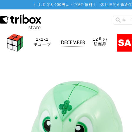
トリボ
①
8,000円以上で送料無料！
②
14日間の返金保
2x2x2
12月の
キューブ
新商品