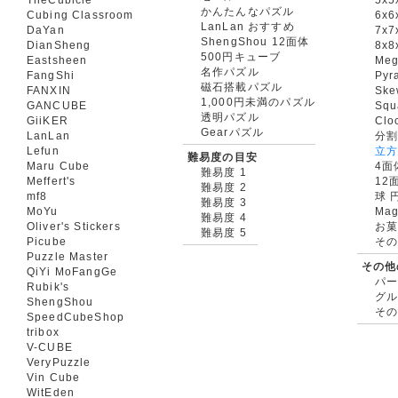
かんたんなパズル
Cubing Classroom
6x6
LanLan おすすめ
DaYan
7x7
ShengShou 12面体
DianSheng
8x8
500円キューブ
Eastsheen
Meg
名作パズル
FangShi
Pyr
磁石搭載パズル
FANXIN
Ske
1,000円未満のパズル
GANCUBE
Squ
透明パズル
GiiKER
Clo
Gearパズル
LanLan
分割
Lefun
立
難易度の目安
Maru Cube
4面
難易度 1
Meffert's
12
難易度 2
mf8
球 
難易度 3
MoYu
Mag
難易度 4
Oliver's Stickers
お菓
難易度 5
Picube
そ
Puzzle Master
その他
QiYi MoFangGe
パ
Rubik's
グ
ShengShou
そ
SpeedCubeShop
tribox
V-CUBE
VeryPuzzle
Vin Cube
WitEden