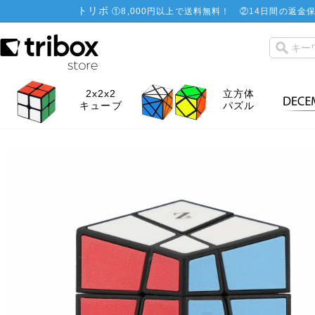
トリボ
①
8,000円以上で送料無料！
②
14日間の返金保
2x2x2
立方体
キューブ
パズル