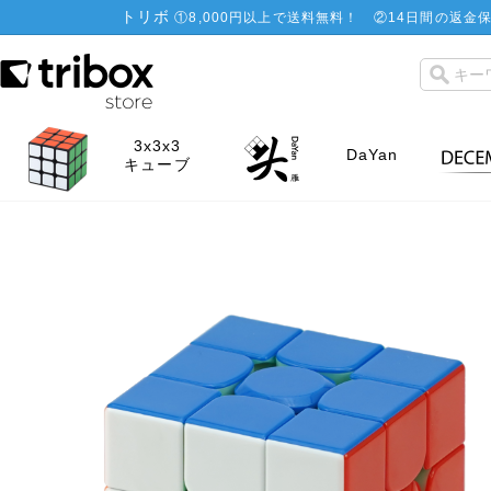
トリボ
①
8,000円以上で送料無料！
②
14日間の返金保
3x3x3
DaYan
キューブ