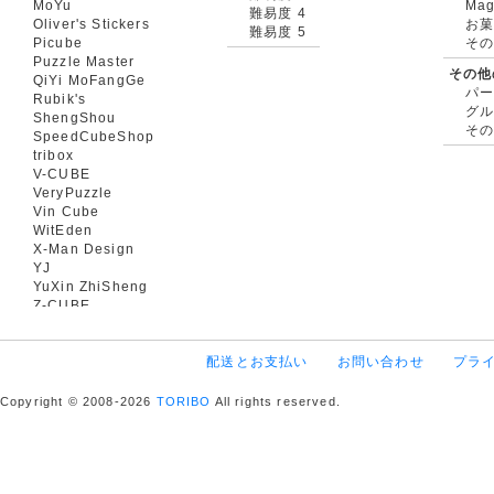
MoYu
Mag
難易度 4
Oliver's Stickers
お菓
難易度 5
Picube
そ
Puzzle Master
その他
QiYi MoFangGe
パ
Rubik's
グ
ShengShou
そ
SpeedCubeShop
tribox
V-CUBE
VeryPuzzle
Vin Cube
WitEden
X-Man Design
YJ
YuXin ZhiSheng
Z-CUBE
配送とお支払い
お問い合わせ
プラ
Copyright © 2008-2026
TORIBO
All rights reserved.