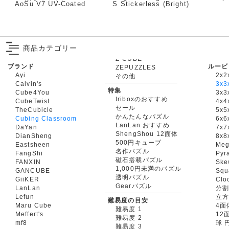
AoSu V7 UV-Coated
S Stickerless (Bright)
商品カテゴリー
ブランド
ルービ
ZEPUZZLES
Ayi
2x2
その他
Calvin's
3x3
特集
Cube4You
3x
triboxのおすすめ
CubeTwist
4x4
セール
TheCubicle
5x5
かんたんなパズル
Cubing Classroom
6x6
LanLan おすすめ
DaYan
7x7
ShengShou 12面体
DianSheng
8x8
500円キューブ
Eastsheen
Meg
名作パズル
FangShi
Pyr
磁石搭載パズル
FANXIN
Ske
1,000円未満のパズル
GANCUBE
Squ
透明パズル
GiiKER
Clo
Gearパズル
LanLan
分割
Lefun
立
難易度の目安
Maru Cube
4面
難易度 1
Meffert's
12
難易度 2
mf8
球 
難易度 3