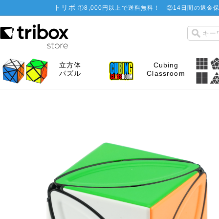
トリボ
①
8,000円以上で送料無料！
②
14日間の返金保
立方体
Cubing
パズル
Classroom