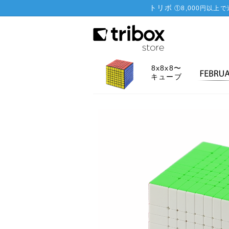
トリボ
①
8,000円以上
8x8x8〜
キューブ