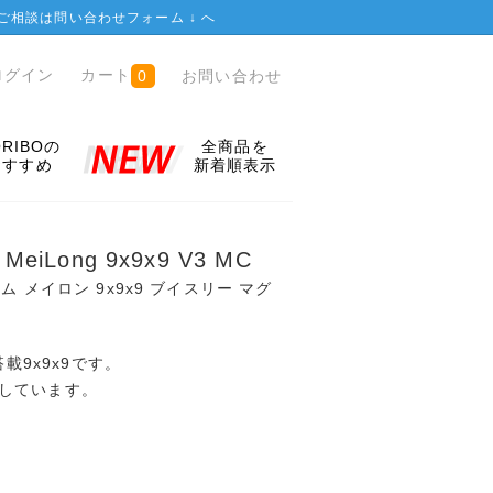
ご相談は
問い合わせフォーム ↓
へ
ログイン
カート
お問い合わせ
0
ORIBOの
全商品を
おすすめ
新着順表示
 MeiLong 9x9x9 V3 MC
 メイロン 9x9x9 ブイスリー マグ
搭載9x9x9です。
しています。