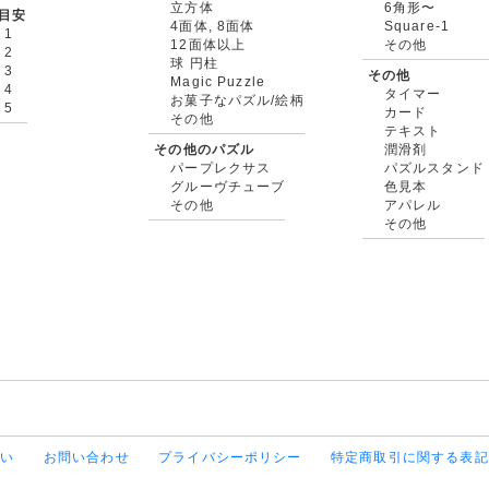
立方体
6角形〜
目安
4面体, 8面体
Square-1
 1
12面体以上
その他
 2
球 円柱
 3
その他
Magic Puzzle
 4
タイマー
お菓子なパズル/絵柄
 5
カード
その他
テキスト
その他のパズル
潤滑剤
パープレクサス
パズルスタンド
グルーヴチューブ
色見本
その他
アパレル
その他
払い
お問い合わせ
プライバシーポリシー
特定商取引に関する表記