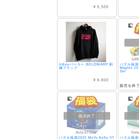
¥ 6,500
triboxパーカー BOLDWARP 刺
パズル福袋2
繍ブラック
Maglev 10
Set
¥ 8,800
販売を終
販売終了
パズル福袋2025 MoYu AoSu V7
パズル福袋20