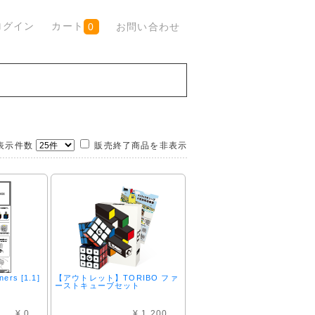
ログイン
カート
お問い合わせ
0
示件数
販売終了商品を非表示
ners [1.1]
【アウトレット】TORIBO ファ
ーストキューブセット
¥ 0
¥ 1,200