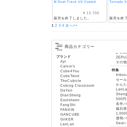
M Dual-Track UV-Coated
Tornado V
¥ 13,700
販売を終了しました。
販売を終
1
2
3
4
次へ>>
商品カテゴリー
ブランド
ZEPU
Ayi
その
Calvin's
特集
Cube4You
trib
CubeTwist
セー
TheCubicle
かん
Cubing Classroom
LanL
DaYan
Shen
DianSheng
500
Eastsheen
名作
FangShi
磁石
FANXIN
1,0
GANCUBE
透明
GiiKER
Gea
LanLan