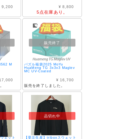
 9,200
¥ 8,800
5点在庫あり。
。
販売終了
562 M
パズル福袋2025 MoYu
HuaMeng TG 3x3x3 Maglev
MC UV-Coated
17,000
¥ 16,700
た。
販売を終了しました。
品切れ中
xスウェット
【受注生産】triboxスウェット