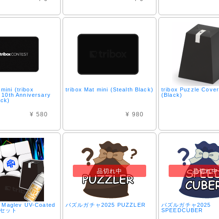
 mini (tribox
tribox Mat mini (Stealth Black)
tribox Puzzle Cove
10th Anniversary
(Black)
ack)
¥ 580
¥ 980
品切れ中
品切れ中
 Maglev UV-Coated
パズルガチャ2025 PUZZLER
パズルガチャ2025
セット
SPEEDCUBER