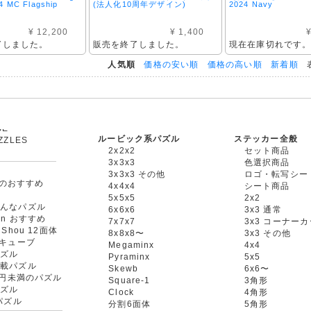
4 MC Flagship
(法人化10周年デザイン)
2024 Navy
¥ 12,200
¥ 1,400
¥
了しました。
販売を終了しました。
現在在庫切れです
人気順
価格の安い順
価格の高い順
新着順
表
ルービック系パズル
ステッカー全般
ZZLES
2x2x2
セット商品
他
3x3x3
色選択商品
3x3x3 その他
ロゴ・転写シー
oxのおすすめ
4x4x4
シート商品
ル
5x5x5
2x2
たんなパズル
6x6x6
3x3 通常
an おすすめ
7x7x7
3x3 コーナー
gShou 12面体
8x8x8〜
3x3 その他
円キューブ
Megaminx
4x4
パズル
Pyraminx
5x5
搭載パズル
Skewb
6x6〜
00円未満のパズル
Square-1
3角形
パズル
Clock
4角形
rパズル
分割6面体
5角形