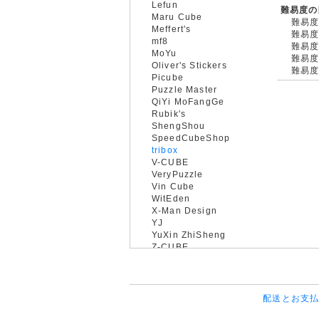
Lefun
難易度の
Maru Cube
難易度
Meffert's
難易度
mf8
難易度
MoYu
難易度
Oliver's Stickers
難易度
Picube
Puzzle Master
QiYi MoFangGe
Rubik's
ShengShou
SpeedCubeShop
tribox
V-CUBE
VeryPuzzle
Vin Cube
WitEden
X-Man Design
YJ
YuXin ZhiSheng
Z-CUBE
配送とお支