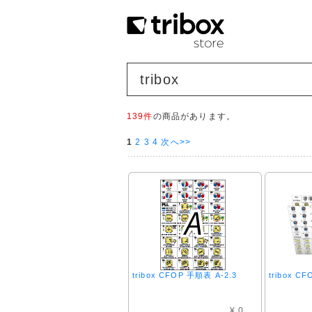
tribox
139件
の商品があります。
1
2
3
4
次へ>>
tribox CFOP 手順表 A-2.3
tribox C
¥ 0