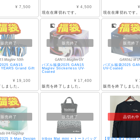
¥ 7,500
¥ 4,500
¥
現在在庫切れです。
現在在庫切れです
販売終了
販売終了
販売終了
025 GAN15
パズル福袋2025 GAN15
パズル福袋2025 GAN
 YEARS Grand Gift
Maglev Stickerless UV-
UV-Coated
Coated
¥ 19,100
¥ 17,400
¥ 
了しました。
販売を終了しました。
販売を終了しまし
販売終了
販売終了
品切れ中
25 X-Man Design
tribox Mat mini + トートバッグ
【受注生産】tribo