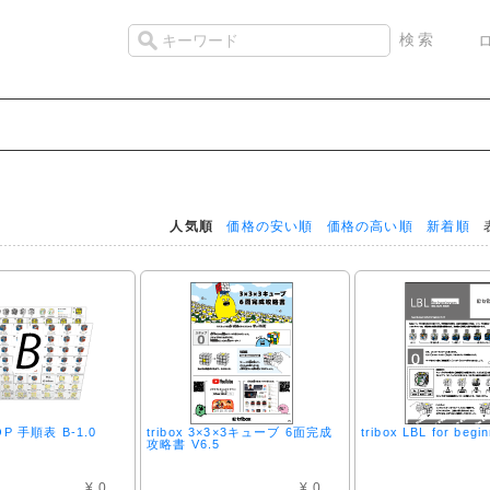
人気順
価格の安い順
価格の高い順
新着順
表
FOP 手順表 B-1.0
tribox 3×3×3キューブ 6面完成
tribox LBL for begin
攻略書 V6.5
¥ 0
¥ 0