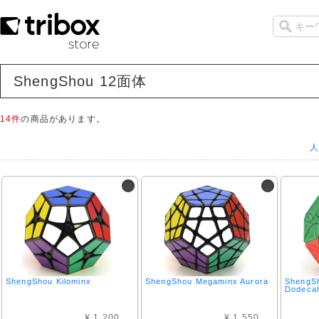
ShengShou 12面体
14件
の商品があります。
人
ShengShou Kilominx
ShengShou Megaminx Aurora
ShengS
Dodeca
¥ 1,200
¥ 1,550