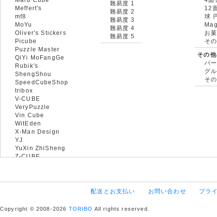
難易度 1
Meffert's
12
難易度 2
mf8
球 
難易度 3
MoYu
Mag
難易度 4
Oliver's Stickers
お菓
難易度 5
Picube
そ
Puzzle Master
その他
QiYi MoFangGe
パ
Rubik's
グ
ShengShou
そ
SpeedCubeShop
tribox
V-CUBE
VeryPuzzle
Vin Cube
WitEden
X-Man Design
YJ
YuXin ZhiSheng
Z-CUBE
配送とお支払い
お問い合わせ
プラ
Copyright © 2008-2026
TORIBO
All rights reserved.