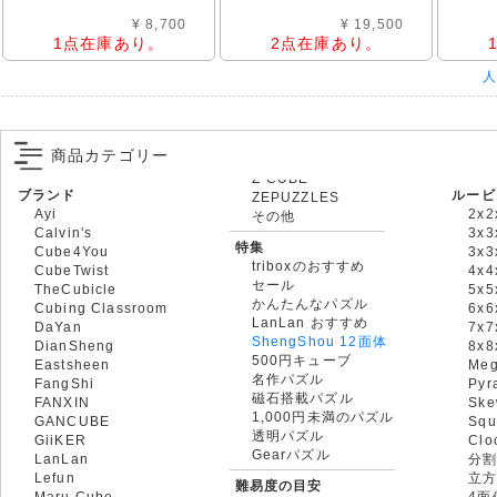
¥ 8,700
¥ 19,500
1点在庫あり。
2点在庫あり。
人
商品カテゴリー
ブランド
ルービ
ZEPUZZLES
Ayi
2x2
その他
Calvin's
3x3
特集
Cube4You
3x
triboxのおすすめ
CubeTwist
4x4
セール
TheCubicle
5x5
かんたんなパズル
Cubing Classroom
6x6
LanLan おすすめ
DaYan
7x7
ShengShou 12面体
DianSheng
8x
500円キューブ
Eastsheen
Meg
名作パズル
FangShi
Pyr
磁石搭載パズル
FANXIN
Ske
1,000円未満のパズル
GANCUBE
Squ
透明パズル
GiiKER
Clo
Gearパズル
LanLan
分割
Lefun
立
難易度の目安
Maru Cube
4面