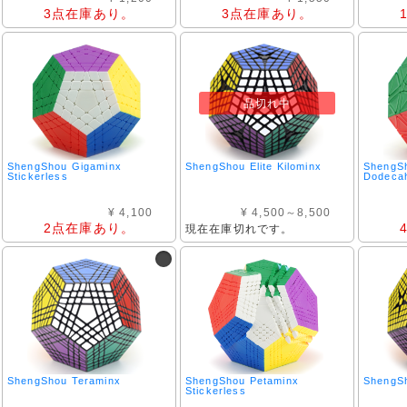
3点在庫あり。
3点在庫あり。
品切れ中
ShengShou Gigaminx
ShengShou Elite Kilominx
ShengSh
Stickerless
Dodeca
¥ 4,100
¥ 4,500～8,500
2点在庫あり。
現在在庫切れです。
ShengShou Teraminx
ShengShou Petaminx
ShengSh
Stickerless