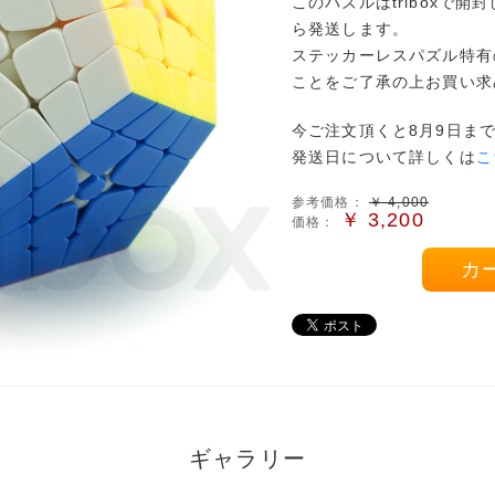
このパズルはtriboxで
ら発送します。
ステッカーレスパズル特有
ことをご了承の上お買い求
今ご注文頂くと8月9日ま
発送日について詳しくは
こ
参考価格：
￥
4,000
￥
3,200
価格：
カ
ギャラリー