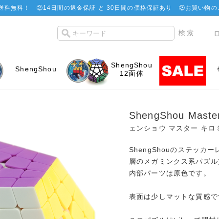
で送料無料！
②
14日間の返金保証 と 30日間の価格保証あり
③お買い物の
ShengShou
ShengShou
12面体
ShengShou Master
ェンショウ マスター キロ
ShengShouのステッカ
層のメガミンクス系パズル)
内部パーツは原色です。
表面は少しマットな質感で