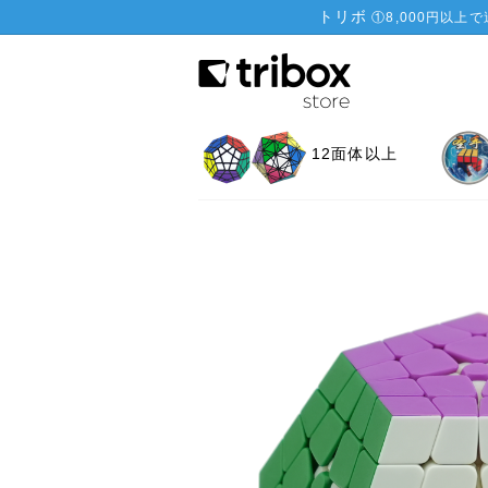
トリボ
①
8,000円以上
12面体以上