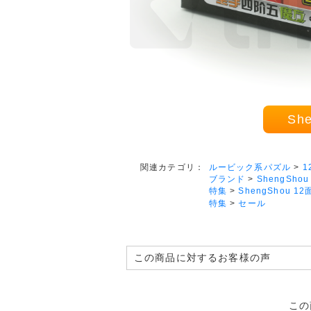
Sh
ルービック系パズル
>
1
関連カテゴリ：
ブランド
>
ShengShou
特集
>
ShengShou 1
特集
>
セール
この商品に対するお客様の声
この