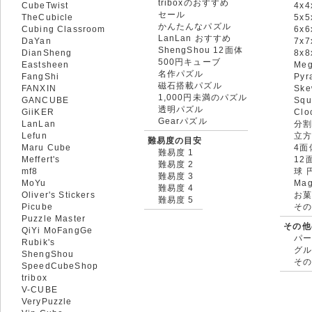
triboxのおすすめ
CubeTwist
4x4
セール
TheCubicle
5x5
かんたんなパズル
Cubing Classroom
6x6
LanLan おすすめ
DaYan
7x7
ShengShou 12面体
DianSheng
8x
500円キューブ
Eastsheen
Meg
名作パズル
FangShi
Pyr
磁石搭載パズル
FANXIN
Ske
1,000円未満のパズル
GANCUBE
Squ
透明パズル
GiiKER
Clo
Gearパズル
LanLan
分割
Lefun
立
難易度の目安
Maru Cube
4面
難易度 1
Meffert's
12
難易度 2
mf8
球 
難易度 3
MoYu
Mag
難易度 4
Oliver's Stickers
お菓
難易度 5
Picube
そ
Puzzle Master
その他
QiYi MoFangGe
パ
Rubik's
グ
ShengShou
そ
SpeedCubeShop
tribox
V-CUBE
VeryPuzzle