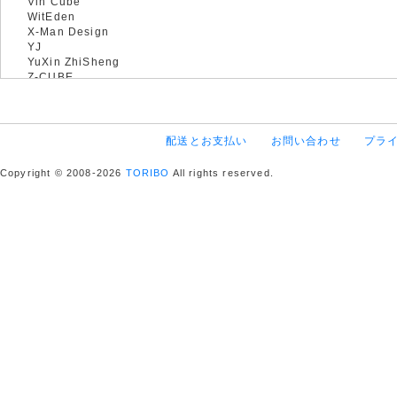
Vin Cube
WitEden
X-Man Design
YJ
YuXin ZhiSheng
Z-CUBE
配送とお支払い
お問い合わせ
プラ
Copyright © 2008-2026
TORIBO
All rights reserved.