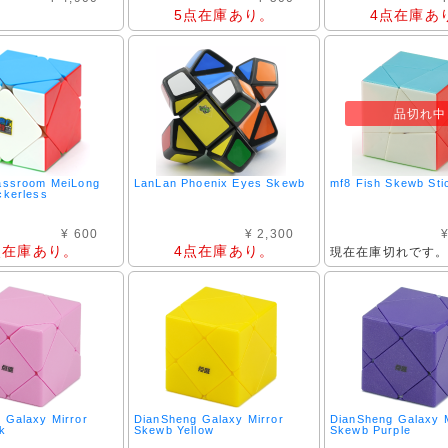
5点在庫あり。
4点在庫あ
品切れ中
assroom MeiLong
LanLan Phoenix Eyes Skewb
mf8 Fish Skewb Sti
ckerless
¥ 600
¥ 2,300
¥
点在庫あり。
4点在庫あり。
現在在庫切れです
 Galaxy Mirror
DianSheng Galaxy Mirror
DianSheng Galaxy M
k
Skewb Yellow
Skewb Purple