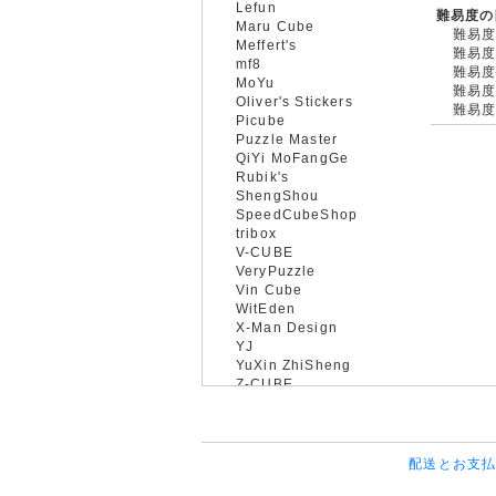
Lefun
難易度の
Maru Cube
難易度
Meffert's
難易度
mf8
難易度
MoYu
難易度
Oliver's Stickers
難易度
Picube
Puzzle Master
QiYi MoFangGe
Rubik's
ShengShou
SpeedCubeShop
tribox
V-CUBE
VeryPuzzle
Vin Cube
WitEden
X-Man Design
YJ
YuXin ZhiSheng
Z-CUBE
配送とお支