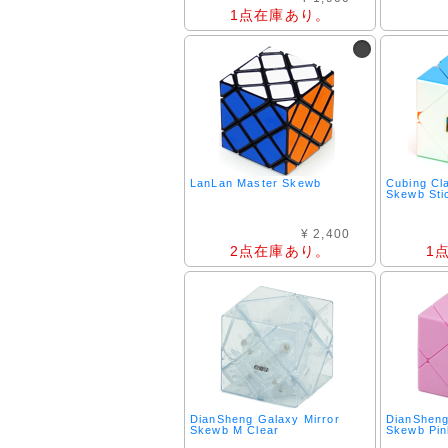
1点在庫あり。
LanLan Master Skewb
Cubing Cl
Skewb Sti
¥ 2,400
2点在庫あり。
1
DianSheng Galaxy Mirror
DianSheng
Skewb M Clear
Skewb Pin