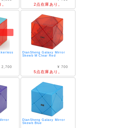
り。
2点在庫あり。
ckerless
DianSheng Galaxy Mirror
Skewb M Clear Red
 2,700
¥ 700
5点在庫あり。
。
irror
DianSheng Galaxy Mirror
Skewb Blue