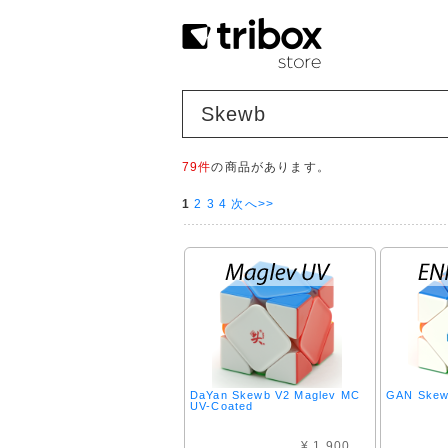
Skewb
79件
の商品があります。
1
2
3
4
次へ>>
DaYan Skewb V2 Maglev MC
GAN Skew
UV-Coated
¥ 1,900