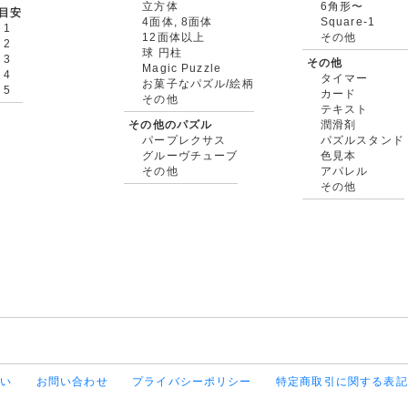
立方体
6角形〜
目安
4面体, 8面体
Square-1
 1
12面体以上
その他
 2
球 円柱
 3
その他
Magic Puzzle
 4
タイマー
お菓子なパズル/絵柄
 5
カード
その他
テキスト
その他のパズル
潤滑剤
パープレクサス
パズルスタンド
グルーヴチューブ
色見本
その他
アパレル
その他
払い
お問い合わせ
プライバシーポリシー
特定商取引に関する表記