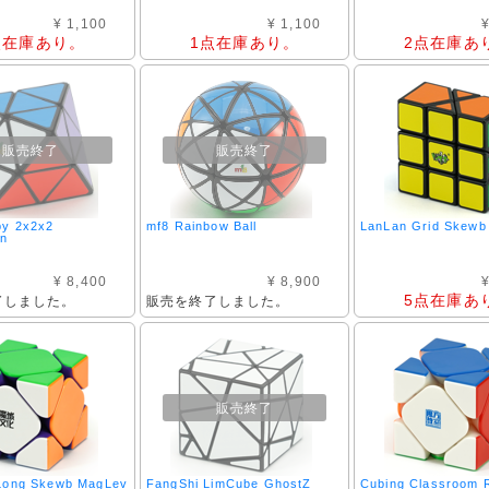
¥ 1,100
¥ 1,100
¥
点在庫あり。
1点在庫あり。
2点在庫あ
販売終了
販売終了
by 2x2x2
mf8 Rainbow Ball
LanLan Grid Skewb
on
¥ 8,400
¥ 8,900
¥
5点在庫あ
了しました。
販売を終了しました。
販売終了
Long Skewb MagLev
FangShi LimCube GhostZ
Cubing Classroom 