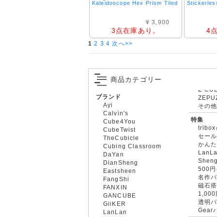
Kaleidoscope Hex Prism Tiled
Stickerles
¥ 3,900
3点在庫あり。
4
1
2
3
4
次へ>>
商品カテゴリー
ブランド
ZEPU
Ayi
その
Calvin's
特集
Cube4You
trib
CubeTwist
セー
TheCubicle
かん
Cubing Classroom
LanL
DaYan
Shen
DianSheng
500
Eastsheen
名作
FangShi
磁石
FANXIN
1,0
GANCUBE
透明
GiiKER
Gea
LanLan