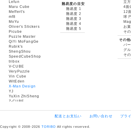
Lefun
立
難易度の目安
Maru Cube
4面
難易度 1
Meffert's
12
難易度 2
mf8
球 
難易度 3
MoYu
Mag
難易度 4
Oliver's Stickers
お菓
難易度 5
Picube
そ
Puzzle Master
その他
QiYi MoFangGe
パ
Rubik's
グ
ShengShou
そ
SpeedCubeShop
tribox
V-CUBE
VeryPuzzle
Vin Cube
WitEden
X-Man Design
YJ
YuXin ZhiSheng
Z-CUBE
配送とお支払い
お問い合わせ
プラ
Copyright © 2008-2026
TORIBO
All rights reserved.