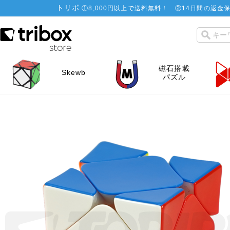
トリボ
①
8,000円以上で送料無料！
②
14日間の返金保
磁石搭載
Skewb
パズル