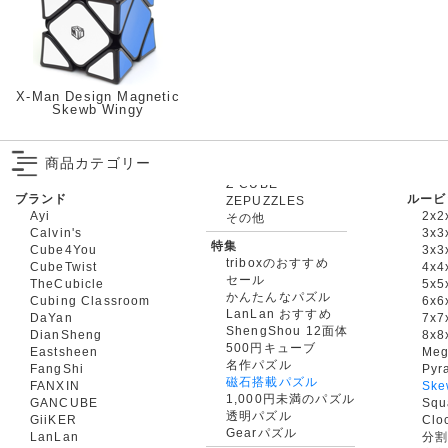
X-Man Design Magnetic
Skewb Wingy
商品カテゴリー
ブランド
ルービ
ZEPUZZLES
Ayi
2x2
その他
Calvin's
3x3
特集
Cube4You
3x
triboxのおすすめ
CubeTwist
4x4
セール
TheCubicle
5x5
かんたんなパズル
Cubing Classroom
6x6
LanLan おすすめ
DaYan
7x7
ShengShou 12面体
DianSheng
8x8
500円キューブ
Eastsheen
Meg
名作パズル
FangShi
Pyr
磁石搭載パズル
FANXIN
Ske
1,000円未満のパズル
GANCUBE
Squ
透明パズル
GiiKER
Clo
Gearパズル
LanLan
分割