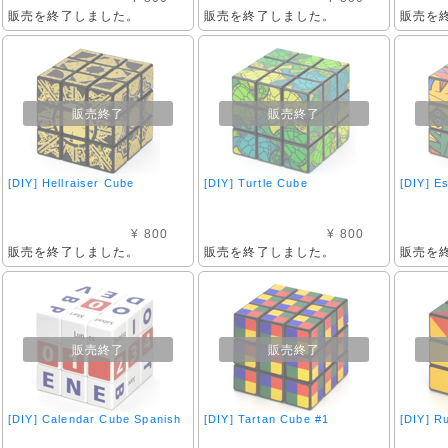
販売を終了しました。
販売を終了しました。
販売を
販売終了
販売終了
[DIY] Hellraiser Cube
[DIY] Turtle Cube
[DIY] E
¥ 800
¥ 800
販売を終了しました。
販売を終了しました。
販売を
販売終了
販売終了
[DIY] Calendar Cube Spanish
[DIY] Tartan Cube #1
[DIY] R