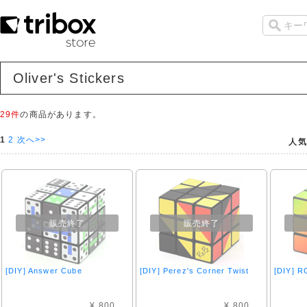
Oliver's Stickers
29件
の商品があります。
1
2
次へ>>
人気
販売終了
販売終了
[DIY] Answer Cube
[DIY] Perez's Corner Twist
[DIY] R
¥ 800
¥ 800