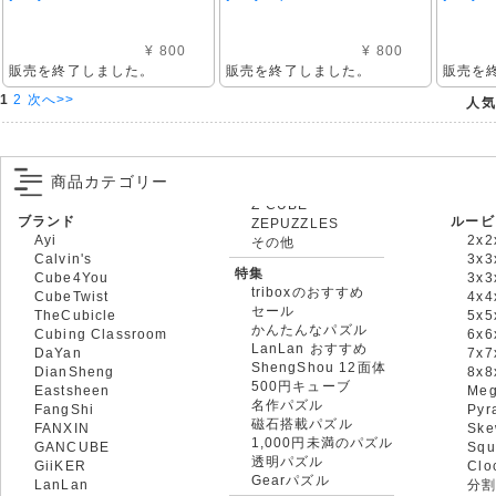
¥ 800
¥ 800
販売を終了しました。
販売を終了しました。
販売を
1
2
次へ>>
人気
商品カテゴリー
ブランド
ルービ
ZEPUZZLES
Ayi
2x2
その他
Calvin's
3x3
特集
Cube4You
3x
triboxのおすすめ
CubeTwist
4x4
セール
TheCubicle
5x5
かんたんなパズル
Cubing Classroom
6x6
LanLan おすすめ
DaYan
7x7
ShengShou 12面体
DianSheng
8x
500円キューブ
Eastsheen
Meg
名作パズル
FangShi
Pyr
磁石搭載パズル
FANXIN
Ske
1,000円未満のパズル
GANCUBE
Squ
透明パズル
GiiKER
Clo
Gearパズル
LanLan
分割