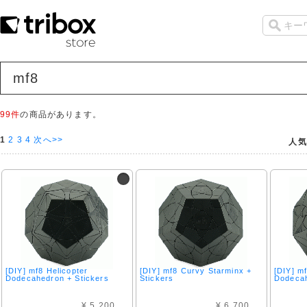
mf8
99件
の商品があります。
1
2
3
4
次へ>>
人気
[DIY] mf8 Helicopter
[DIY] mf8 Curvy Starminx +
[DIY] m
Dodecahedron + Stickers
Stickers
Dodecah
¥ 5,200
¥ 6,700