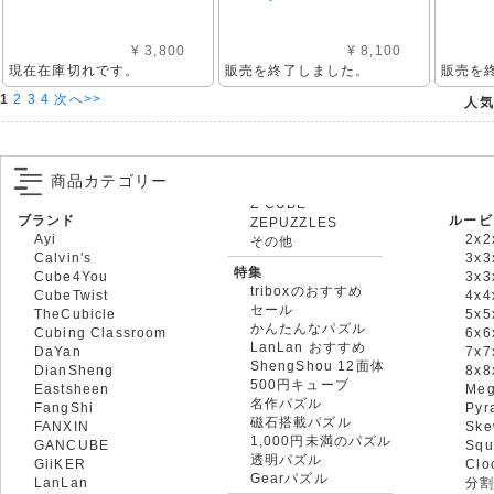
¥ 3,800
¥ 8,100
現在在庫切れです。
販売を終了しました。
販売を
1
2
3
4
次へ>>
人気
商品カテゴリー
ブランド
ルービ
ZEPUZZLES
Ayi
2x2
その他
Calvin's
3x3
特集
Cube4You
3x
triboxのおすすめ
CubeTwist
4x4
セール
TheCubicle
5x5
かんたんなパズル
Cubing Classroom
6x6
LanLan おすすめ
DaYan
7x7
ShengShou 12面体
DianSheng
8x
500円キューブ
Eastsheen
Meg
名作パズル
FangShi
Pyr
磁石搭載パズル
FANXIN
Ske
1,000円未満のパズル
GANCUBE
Squ
透明パズル
GiiKER
Clo
Gearパズル
LanLan
分割