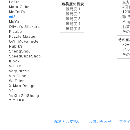
Lefun
立
難易度の目安
Maru Cube
4面
難易度 1
Meffert's
12
難易度 2
mf8
球 
難易度 3
MoYu
Mag
難易度 4
Oliver's Stickers
お菓
難易度 5
Picube
そ
Puzzle Master
その他
QiYi MoFangGe
パ
Rubik's
グ
ShengShou
そ
SpeedCubeShop
tribox
V-CUBE
VeryPuzzle
Vin Cube
WitEden
X-Man Design
YJ
YuXin ZhiSheng
Z-CUBE
配送とお支払い
お問い合わせ
プラ