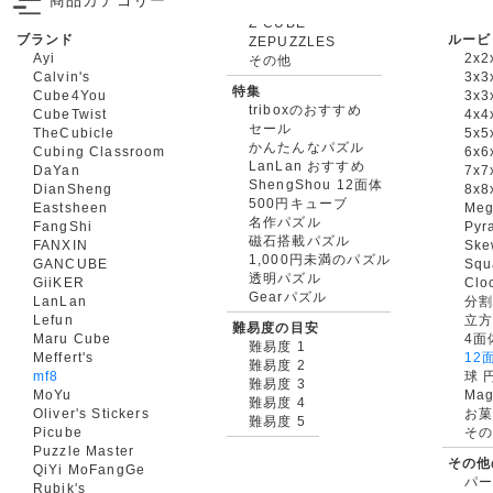
商品カテゴリー
ブランド
ルービ
ZEPUZZLES
Ayi
2x2
その他
Calvin's
3x3
特集
Cube4You
3x
triboxのおすすめ
CubeTwist
4x4
セール
TheCubicle
5x5
かんたんなパズル
Cubing Classroom
6x6
LanLan おすすめ
DaYan
7x7
ShengShou 12面体
DianSheng
8x8
500円キューブ
Eastsheen
Meg
名作パズル
FangShi
Pyr
磁石搭載パズル
FANXIN
Ske
1,000円未満のパズル
GANCUBE
Squ
透明パズル
GiiKER
Clo
Gearパズル
LanLan
分割
Lefun
立
難易度の目安
Maru Cube
4面
難易度 1
Meffert's
12
難易度 2
mf8
球 
難易度 3
MoYu
Mag
難易度 4
Oliver's Stickers
お菓
難易度 5
Picube
そ
Puzzle Master
その他
QiYi MoFangGe
パ
Rubik's