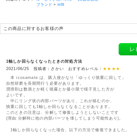
ブランド
>
mf8
この商品に対するお客様の声
レ
1軸しか回らなくなったときの対処方法
2021/06/25 投稿者：さかい おすすめレベル：
★★★★
本 icosamate は、購入後かなり「ゆっくり慎重に回して」
自然研磨を長期間行う必要があります。
潤滑剤は数滴とか軽く噴霧とか最小限で様子見した方が
よいです。
中にリング状の内部パーツがあり、これが絡むのか、
慎重に回しても1軸しか回らなくなることがあります。
このときの注意は、分解して修復しようとしないことです
(理由:分解時に他の内部パーツを壊してしまう可能性あり)。
1軸しか回らなくなった場合、以下の方法で修復できました。