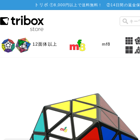
トリボ
①
8,000円以上で送料無料！
②
14日間の返金保
12面体以上
mf8