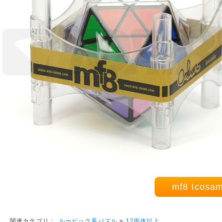
mf8 Ico
ルービック系パズル
>
12面体以上
関連カテゴリ：