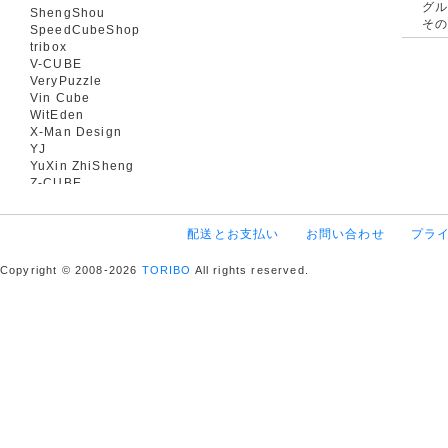
グ
ShengShou
そ
SpeedCubeShop
tribox
V-CUBE
VeryPuzzle
Vin Cube
WitEden
X-Man Design
YJ
YuXin ZhiSheng
Z-CUBE
配送とお支払い
お問い合わせ
プラ
Copyright © 2008-2026
TORIBO
All rights reserved.