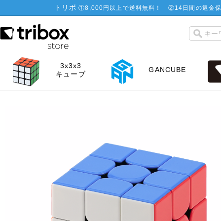
トリボ
①
8,000円以上で送料無料！
②
14日間の返金保
3x3x3
GANCUBE
キューブ