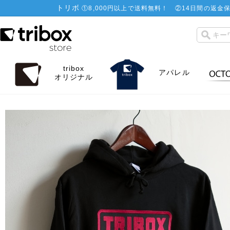
トリボ
①
8,000円以上で送料無料！
②
14日間の返金保
tribox
アパレル
オリジナル