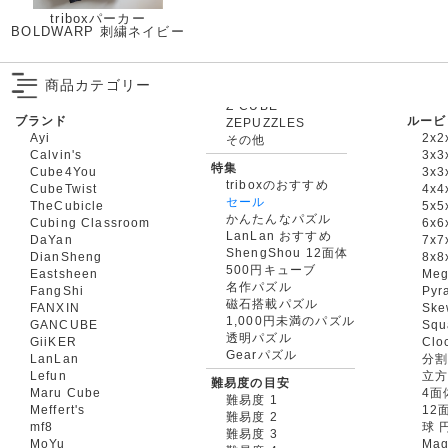
triboxパーカー
BOLDWARP 刺繍ネイビー
商品カテゴリー
ブランド
ルービ
ZEPUZZLES
Ayi
2x2
その他
Calvin's
3x3
特集
Cube4You
3x
triboxのおすすめ
CubeTwist
4x4
セール
TheCubicle
5x5
かんたんなパズル
Cubing Classroom
6x6
LanLan おすすめ
DaYan
7x7
ShengShou 12面体
DianSheng
8x8
500円キューブ
Eastsheen
Meg
名作パズル
FangShi
Pyr
磁石搭載パズル
FANXIN
Ske
1,000円未満のパズル
GANCUBE
Squ
透明パズル
GiiKER
Clo
Gearパズル
LanLan
分割
Lefun
立
難易度の目安
Maru Cube
4面
難易度 1
Meffert's
12
難易度 2
mf8
球 
難易度 3
MoYu
Mag