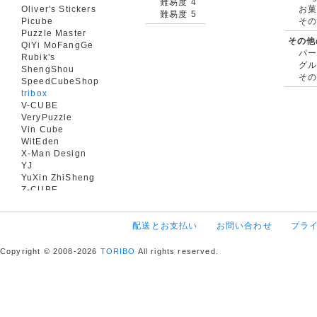
難易度 4
Oliver's Stickers
お菓
難易度 5
Picube
そ
Puzzle Master
その他
QiYi MoFangGe
パ
Rubik's
グ
ShengShou
そ
SpeedCubeShop
tribox
V-CUBE
VeryPuzzle
Vin Cube
WitEden
X-Man Design
YJ
YuXin ZhiSheng
Z-CUBE
配送とお支払い
お問い合わせ
プラ
Copyright © 2008-2026
TORIBO
All rights reserved.