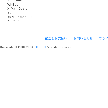
Vin Cube
WitEden
X-Man Design
YJ
YuXin ZhiSheng
Z-CUBE
配送とお支払い
お問い合わせ
プラ
Copyright © 2008-2026
TORIBO
All rights reserved.