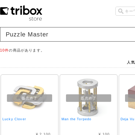
Puzzle Master
10件
の商品があります。
人気
販売終了
販売終了
Lucky Clover
Man the Torpedo
Deja Vu
¥ 2,100
¥ 100