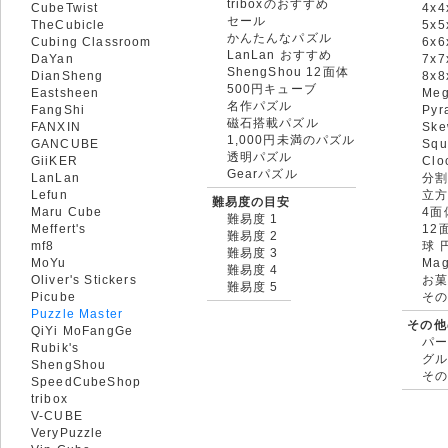
triboxのおすすめ
CubeTwist
4x4
セール
TheCubicle
5x5
かんたんなパズル
Cubing Classroom
6x6
LanLan おすすめ
DaYan
7x7
ShengShou 12面体
DianSheng
8x
500円キューブ
Eastsheen
Meg
名作パズル
FangShi
Pyr
磁石搭載パズル
FANXIN
Ske
1,000円未満のパズル
GANCUBE
Squ
透明パズル
GiiKER
Clo
Gearパズル
LanLan
分割
Lefun
立
難易度の目安
Maru Cube
4面
難易度 1
Meffert's
12
難易度 2
mf8
球 
難易度 3
MoYu
Mag
難易度 4
Oliver's Stickers
お菓
難易度 5
Picube
そ
Puzzle Master
その他
QiYi MoFangGe
パ
Rubik's
グ
ShengShou
そ
SpeedCubeShop
tribox
V-CUBE
VeryPuzzle