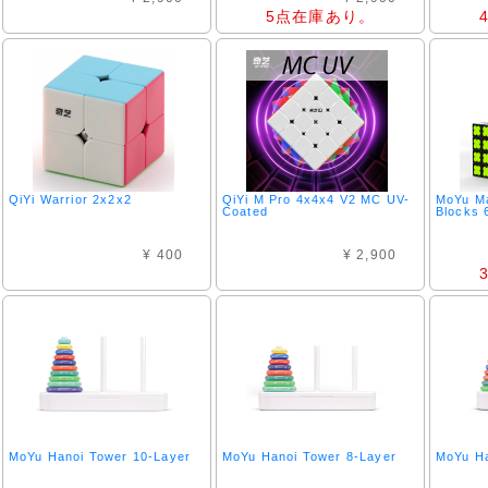
5点在庫あり。
QiYi Warrior 2x2x2
QiYi M Pro 4x4x4 V2 MC UV-
MoYu Ma
Coated
Blocks 
¥ 400
¥ 2,900
MoYu Hanoi Tower 10-Layer
MoYu Hanoi Tower 8-Layer
MoYu Ha