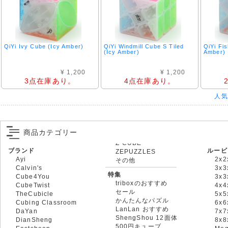
QiYi Ivy Cube (Icy Amber)
QiYi Windmill Cube S Tiled
QiYi Fi
(Icy Amber)
Amber)
¥ 1,200
¥ 1,200
3点在庫あり。
4点在庫あり。
人気
商品カテゴリー
ブランド
ルービ
ZEPUZZLES
Ayi
2x2
その他
Calvin's
3x3
特集
Cube4You
3x
triboxのおすすめ
CubeTwist
4x4
セール
TheCubicle
5x5
かんたんなパズル
Cubing Classroom
6x6
LanLan おすすめ
DaYan
7x7
ShengShou 12面体
DianSheng
8x
500円キューブ