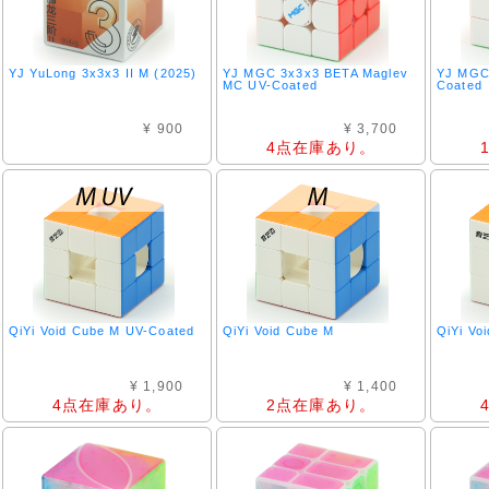
YJ YuLong 3x3x3 II M (2025)
YJ MGC 3x3x3 BETA Maglev
YJ MGC
MC UV-Coated
Coated
¥ 900
¥ 3,700
4点在庫あり。
QiYi Void Cube M UV-Coated
QiYi Void Cube M
QiYi Vo
¥ 1,900
¥ 1,400
4点在庫あり。
2点在庫あり。