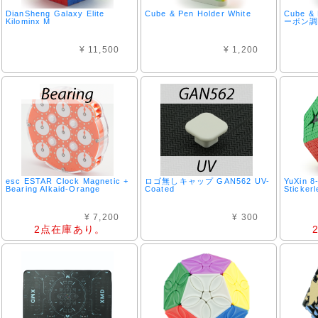
DianSheng Galaxy Elite
Cube & Pen Holder White
Cube & 
Kilominx M
ーボン調
¥ 11,500
¥ 1,200
esc ESTAR Clock Magnetic +
ロゴ無しキャップ GAN562 UV-
YuXin 8
Bearing Alkaid-Orange
Coated
Sticker
¥ 7,200
¥ 300
2点在庫あり。