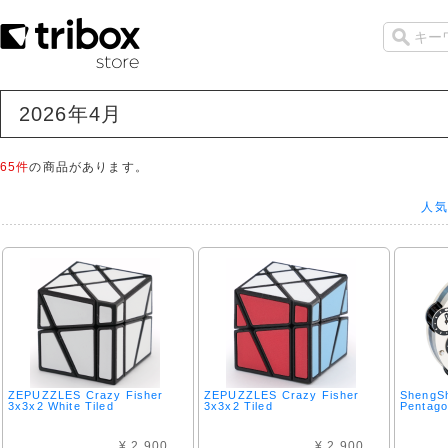
2026年4月
65件
の商品があります。
人気
ZEPUZZLES Crazy Fisher
ZEPUZZLES Crazy Fisher
ShengSh
3x3x2 White Tiled
3x3x2 Tiled
Pentago
¥ 2,900
¥ 2,900