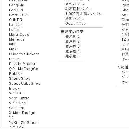
Eastsheen
Meg
名作パズル
FangShi
Pyr
磁石搭載パズル
FANXIN
Ske
1,000円未満のパズル
GANCUBE
Squ
透明パズル
GiiKER
Clo
Gearパズル
LanLan
分割
Lefun
立
難易度の目安
Maru Cube
4面
難易度 1
Meffert's
12
難易度 2
mf8
球 
難易度 3
MoYu
Mag
難易度 4
Oliver's Stickers
お菓
難易度 5
Picube
そ
Puzzle Master
その他
QiYi MoFangGe
パ
Rubik's
グ
ShengShou
そ
SpeedCubeShop
tribox
V-CUBE
VeryPuzzle
Vin Cube
WitEden
X-Man Design
YJ
YuXin ZhiSheng
Z-CUBE