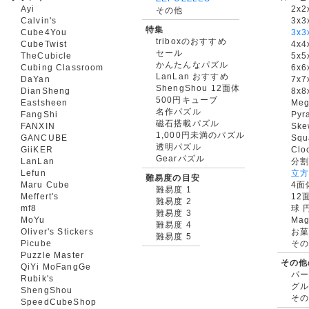
Ayi
2x2
その他
Calvin's
3x3
特集
Cube4You
3x
triboxのおすすめ
CubeTwist
4x4
セール
TheCubicle
5x5
かんたんなパズル
Cubing Classroom
6x6
LanLan おすすめ
DaYan
7x7
ShengShou 12面体
DianSheng
8x8
500円キューブ
Eastsheen
Meg
名作パズル
FangShi
Pyr
磁石搭載パズル
FANXIN
Ske
1,000円未満のパズル
GANCUBE
Squ
透明パズル
GiiKER
Clo
Gearパズル
LanLan
分割
Lefun
立
難易度の目安
Maru Cube
4面
難易度 1
Meffert's
12
難易度 2
mf8
球 
難易度 3
MoYu
Mag
難易度 4
Oliver's Stickers
お菓
難易度 5
Picube
そ
Puzzle Master
その他
QiYi MoFangGe
パ
Rubik's
グ
ShengShou
そ
SpeedCubeShop