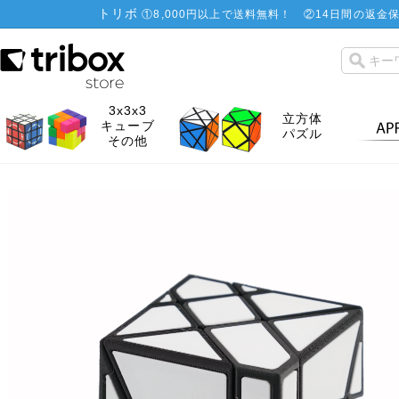
トリボ
①
8,000円以上で送料無料！
②
14日間の返金保
3x3x3
立方体
キューブ
パズル
その他