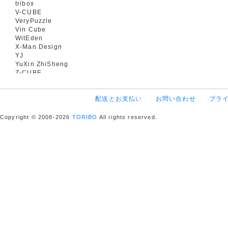
tribox
V-CUBE
VeryPuzzle
Vin Cube
WitEden
X-Man Design
YJ
YuXin ZhiSheng
Z-CUBE
配送とお支払い
お問い合わせ
プラ
Copyright © 2008-2026
TORIBO
All rights reserved.