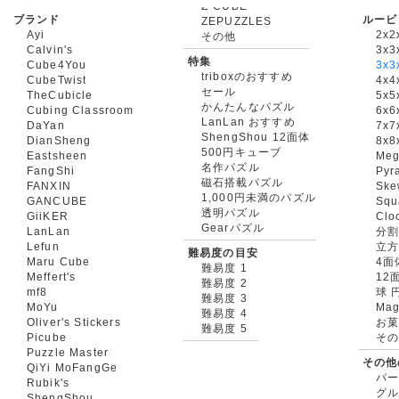
ブランド
ルービ
ZEPUZZLES
Ayi
2x2
その他
Calvin's
3x3
特集
Cube4You
3x
triboxのおすすめ
CubeTwist
4x4
セール
TheCubicle
5x5
かんたんなパズル
Cubing Classroom
6x6
LanLan おすすめ
DaYan
7x7
ShengShou 12面体
DianSheng
8x8
500円キューブ
Eastsheen
Meg
名作パズル
FangShi
Pyr
磁石搭載パズル
FANXIN
Ske
1,000円未満のパズル
GANCUBE
Squ
透明パズル
GiiKER
Clo
Gearパズル
LanLan
分割
Lefun
立
難易度の目安
Maru Cube
4面
難易度 1
Meffert's
12
難易度 2
mf8
球 
難易度 3
MoYu
Mag
難易度 4
Oliver's Stickers
お菓
難易度 5
Picube
そ
Puzzle Master
その他
QiYi MoFangGe
パ
Rubik's
グ
ShengShou