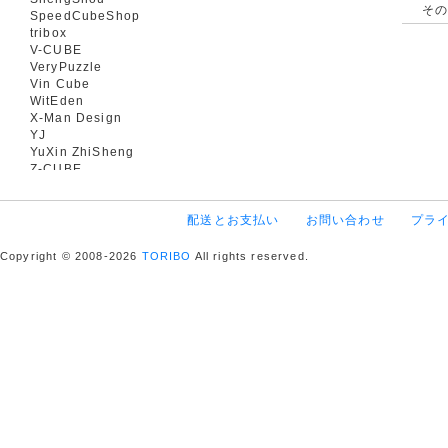
そ
SpeedCubeShop
tribox
V-CUBE
VeryPuzzle
Vin Cube
WitEden
X-Man Design
YJ
YuXin ZhiSheng
Z-CUBE
配送とお支払い
お問い合わせ
プラ
Copyright © 2008-2026
TORIBO
All rights reserved.