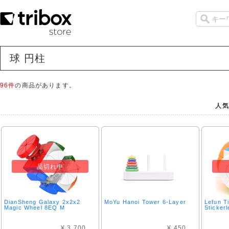
球 円柱
96件
の商品があります。
人気
品切れ中
DianSheng Galaxy 2x2x2
MoYu Hanoi Tower 6-Layer
Lefun T
Magic Wheel 8EQ M
Sticker
¥ 3,700
¥ 450