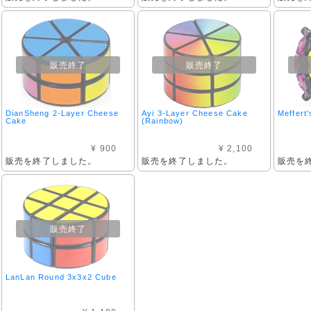
販売終了
販売終了
DianSheng 2-Layer Cheese
Ayi 3-Layer Cheese Cake
Meffert'
Cake
(Rainbow)
¥ 900
¥ 2,100
販売を終了しました。
販売を終了しました。
販売を
販売終了
LanLan Round 3x3x2 Cube