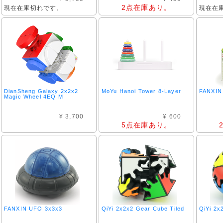
2点在庫あり。
現在在庫切れです。
現在在
DianSheng Galaxy 2x2x2
MoYu Hanoi Tower 8-Layer
FANXIN 
Magic Wheel 4EQ M
¥ 3,700
¥ 600
5点在庫あり。
FANXIN UFO 3x3x3
QiYi 2x2x2 Gear Cube Tiled
QiYi 2x