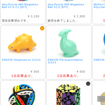
VeryPuzzle #60 Megaminx
VeryPuzzle #59 Megaminx
Meffert
Ball V1.0-C1 [DIY]
Ball V1.0 [DIY]
Keychai
¥ 3,100
¥ 2,900
現在在庫切れです。
販売を終了しました。
FANXIN Stegosaurus 2x2x3
FANXIN Parasaurolophus
FANXIN 
2x2x3
¥ 900
¥ 600
1点在庫あり。
2点在庫あり。