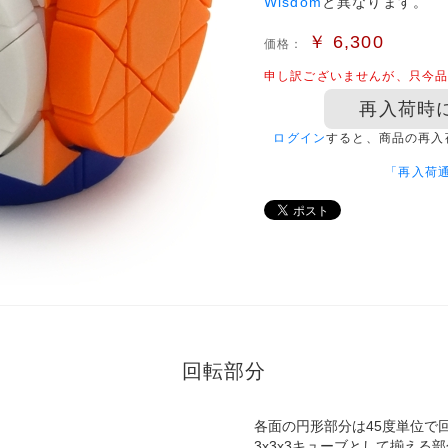
Wisdom
と異なります。
￥
6,300
価格：
申し訳ございませんが、只今
再入荷時
ログイン
すると、商品の再入
「再入荷
回転部分
各面の円形部分は45度単位で
3x3x3キューブとして揃える