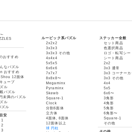
ルービック系パズル
ステッカー全般
ZZLES
2x2x2
セット商品
3x3x3
色選択商品
3x3x3 その他
ロゴ・転写シー
oxのおすすめ
4x4x4
シート商品
5x5x5
2x2
んなパズル
6x6x6
3x3 通常
an おすすめ
7x7x7
3x3 コーナー
gShou 12面体
8x8x8〜
3x3 その他
円キューブ
Megaminx
4x4
ズル
Pyraminx
5x5
載パズル
Skewb
6x6〜
00円未満のパズル
Square-1
3角形
ズル
Clock
4角形
rパズル
分割6面体
5角形
立方体
6角形〜
目安
4面体, 8面体
Square-1
 1
12面体以上
その他
 2
球 円柱
 3
その他