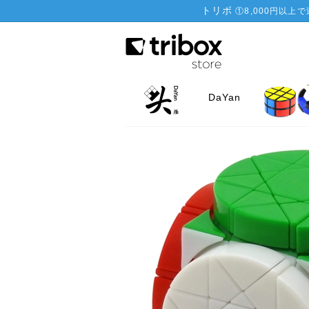
トリボ
①
8,000円以上
DaYan