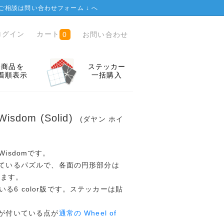
ご相談は
問い合わせフォーム ↓
へ
ログイン
カート
お問い合わせ
0
全商品を
ステッカー
着順表示
一括購入
Wisdom (Solid)
(ダヤン ホイ
f Wisdomです。
っているパズルで、各面の円形部分は
きます。
る6 color版です。ステッカーは貼
色が付いている点が
通常の Wheel of