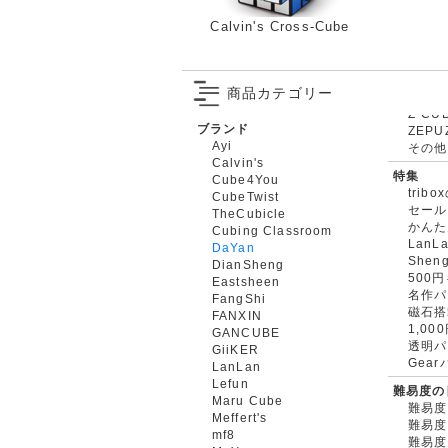
Calvin's Cross-Cube
商品カテゴリー
ブランド
ZEPU
Ayi
その他
Calvin's
特集
Cube4You
trib
CubeTwist
セール
TheCubicle
かんた
Cubing Classroom
LanL
DaYan
Shen
DianSheng
500
Eastsheen
名作パ
FangShi
磁石搭
FANXIN
1,0
GANCUBE
透明パ
GiiKER
Gea
LanLan
Lefun
難易度の
Maru Cube
難易度
Meffert's
難易度
mf8
難易度