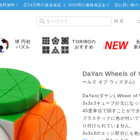
で送料無料！
②
14日間の返金保証 と 30日間の価格保証あり
③お買い物の
球 円柱
TORIBOの
パズル
おすすめ
新
DaYan Wheels of 
ールズ オブ ウィズダム)
DaYan(ダヤン) Wheel o
3x3x3キューブが元にな
45度単位で回すことがで
プラスチックに色が付いてい
り付けられていません。
3x3x3のエッジ部分にも