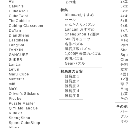
Ayi
2x2
その他
Calvin's
3x3
特集
Cube4You
3x
triboxのおすすめ
CubeTwist
4x4
セール
TheCubicle
5x5
かんたんなパズル
Cubing Classroom
6x6
LanLan おすすめ
DaYan
7x7
ShengShou 12面体
DianSheng
8x
500円キューブ
Eastsheen
Meg
名作パズル
FangShi
Pyr
磁石搭載パズル
FANXIN
Ske
1,000円未満のパズル
GANCUBE
Squ
透明パズル
GiiKER
Clo
Gearパズル
LanLan
分割
Lefun
立
難易度の目安
Maru Cube
4面
難易度 1
Meffert's
12
難易度 2
mf8
球 
難易度 3
MoYu
Mag
難易度 4
Oliver's Stickers
お菓
難易度 5
Picube
そ
Puzzle Master
その他
QiYi MoFangGe
パ
Rubik's
グ
ShengShou
そ
SpeedCubeShop
tribox