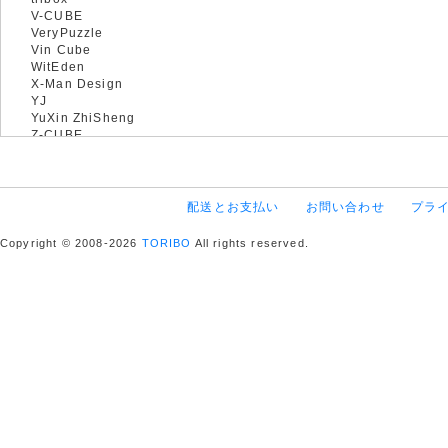
V-CUBE
VeryPuzzle
Vin Cube
WitEden
X-Man Design
YJ
YuXin ZhiSheng
Z-CUBE
配送とお支払い
お問い合わせ
プラ
Copyright © 2008-2026
TORIBO
All rights reserved.