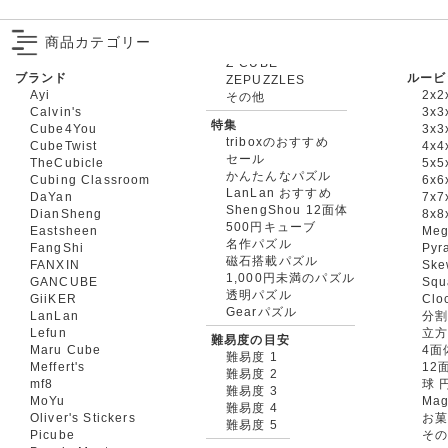
商品カテゴリー
ブランド
ルービ
ZEPUZZLES
Ayi
2x2
その他
Calvin's
3x3
特集
Cube4You
3x
triboxのおすすめ
CubeTwist
4x4
セール
TheCubicle
5x5
かんたんなパズル
Cubing Classroom
6x6
LanLan おすすめ
DaYan
7x7
ShengShou 12面体
DianSheng
8x8
500円キューブ
Eastsheen
Meg
名作パズル
FangShi
Pyr
磁石搭載パズル
FANXIN
Ske
1,000円未満のパズル
GANCUBE
Squ
透明パズル
GiiKER
Clo
Gearパズル
LanLan
分割
Lefun
立
難易度の目安
Maru Cube
4面
難易度 1
Meffert's
12
難易度 2
mf8
球 
難易度 3
MoYu
Mag
難易度 4
Oliver's Stickers
お菓
難易度 5
Picube
そ