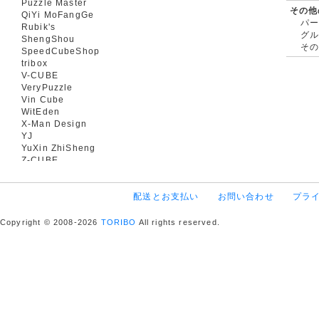
Puzzle Master
その他
QiYi MoFangGe
パ
Rubik's
グ
ShengShou
そ
SpeedCubeShop
tribox
V-CUBE
VeryPuzzle
Vin Cube
WitEden
X-Man Design
YJ
YuXin ZhiSheng
Z-CUBE
配送とお支払い
お問い合わせ
プラ
Copyright © 2008-2026
TORIBO
All rights reserved.