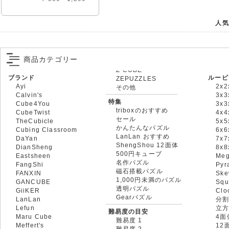
人気
商品カテゴリー
ブランド
ルービ
ZEPUZZLES
Ayi
2x2
その他
Calvin's
3x3
特集
Cube4You
3x
triboxのおすすめ
CubeTwist
4x4
セール
TheCubicle
5x5
かんたんなパズル
Cubing Classroom
6x6
LanLan おすすめ
DaYan
7x7
ShengShou 12面体
DianSheng
8x
500円キューブ
Eastsheen
Meg
名作パズル
FangShi
Pyr
磁石搭載パズル
FANXIN
Ske
1,000円未満のパズル
GANCUBE
Squ
透明パズル
GiiKER
Clo
Gearパズル
LanLan
分割
Lefun
立
難易度の目安
Maru Cube
4面
難易度 1
Meffert's
12
難易度 2