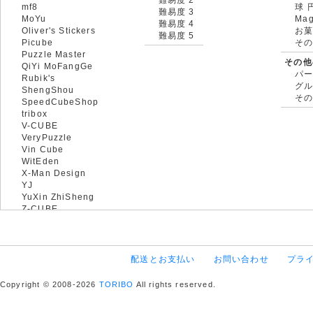
mf8
球 
難易度 3
MoYu
Mag
難易度 4
Oliver's Stickers
お菓
難易度 5
Picube
そ
Puzzle Master
その他
QiYi MoFangGe
パ
Rubik's
グ
ShengShou
そ
SpeedCubeShop
tribox
V-CUBE
VeryPuzzle
Vin Cube
WitEden
X-Man Design
YJ
YuXin ZhiSheng
Z-CUBE
配送とお支払い
お問い合わせ
プラ
Copyright © 2008-2026
TORIBO
All rights reserved.