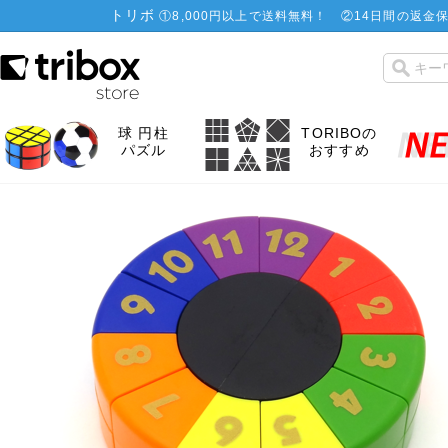
トリボ
①
8,000円以上で送料無料！
②
14日間の返金保
球 円柱
TORIBOの
パズル
おすすめ