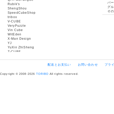
パ
Rubik's
グ
ShengShou
そ
SpeedCubeShop
tribox
V-CUBE
VeryPuzzle
Vin Cube
WitEden
X-Man Design
YJ
YuXin ZhiSheng
Z-CUBE
配送とお支払い
お問い合わせ
プラ
Copyright © 2008-2026
TORIBO
All rights reserved.