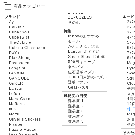
商品カテゴリー
ブランド
ルービ
ZEPUZZLES
Ayi
2x2
その他
Calvin's
3x3
特集
Cube4You
3x
triboxのおすすめ
CubeTwist
4x4
セール
TheCubicle
5x5
かんたんなパズル
Cubing Classroom
6x6
LanLan おすすめ
DaYan
7x7
ShengShou 12面体
DianSheng
8x8
500円キューブ
Eastsheen
Meg
名作パズル
FangShi
Pyr
磁石搭載パズル
FANXIN
Ske
1,000円未満のパズル
GANCUBE
Squ
透明パズル
GiiKER
Clo
Gearパズル
LanLan
分割
Lefun
立
難易度の目安
Maru Cube
4面
難易度 1
Meffert's
12
難易度 2
mf8
球 
難易度 3
MoYu
Mag
難易度 4
Oliver's Stickers
お菓
難易度 5
Picube
そ
Puzzle Master
その他
QiYi MoFangGe