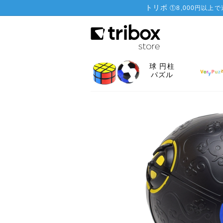
トリボ
①
8,000円以上
球 円柱
パズル