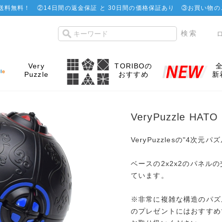
で送料無料！
②
14日間の返金保証 と 30日間の価格保証あり
③お買い物の
Very
TORIBOの
Puzzle
おすすめ
新
VeryPuzzle HAT
VeryPuzzlesの"4次元
ベースの2x2x2のパネル
ています。
※非常に複雑な構造のパズ
のプレゼントにはおすすめ