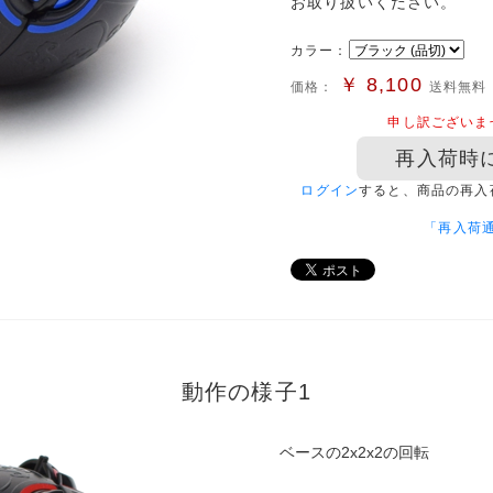
お取り扱いください。
カラー：
￥
8,100
価格：
送料無料
申し訳ございま
再入荷時
ログイン
すると、商品の再入
「再入荷
動作の様子1
ベースの2x2x2の回転