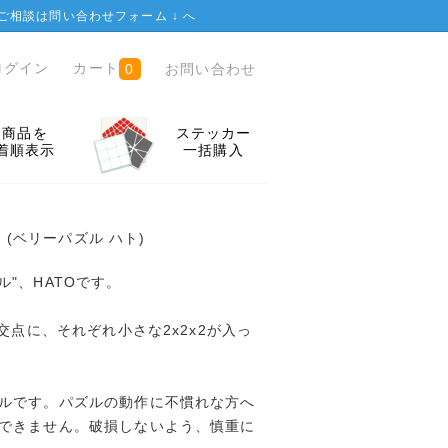
ご相談は
問い合わせフォーム ↓
へ
ログイン
カート
お問い合わせ
0
全商品を
ステッカー
着順表示
一括購入
O
(ベリーパズル ハト)
パズル"、HATOです。
の交点に、それぞれ小さな2x2x2が入っ
ルです。パズルの動作に不慣れな方へ
できません。破損しないよう、慎重に