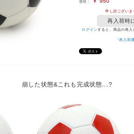
￥
950
価格：
申し訳ございま
再入荷時
ログイン
すると、商品の再入
「再入荷
崩した状態&これも完成状態...?