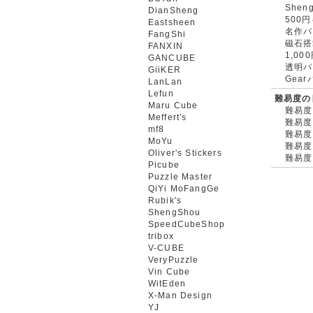
Shen
DianSheng
500
Eastsheen
名作パ
FangShi
磁石搭
FANXIN
1,0
GANCUBE
透明パ
GiiKER
Gea
LanLan
Lefun
難易度の
Maru Cube
難易度
Meffert's
難易度
mf8
難易度
MoYu
難易度
Oliver's Stickers
難易度
Picube
Puzzle Master
QiYi MoFangGe
Rubik's
ShengShou
SpeedCubeShop
tribox
V-CUBE
VeryPuzzle
Vin Cube
WitEden
X-Man Design
YJ