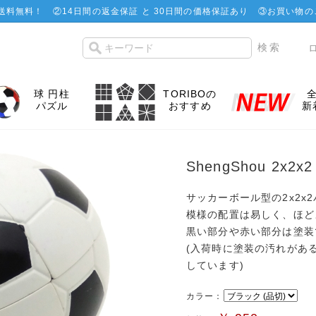
で送料無料！
②
14日間の返金保証 と 30日間の価格保証あり
③お買い物の
球 円柱
TORIBOの
パズル
おすすめ
新
ShengShou 2x
サッカーボール型の2x2x
模様の配置は易しく、ほど
黒い部分や赤い部分は塗装
(入荷時に塗装の汚れがある
しています)
カラー：