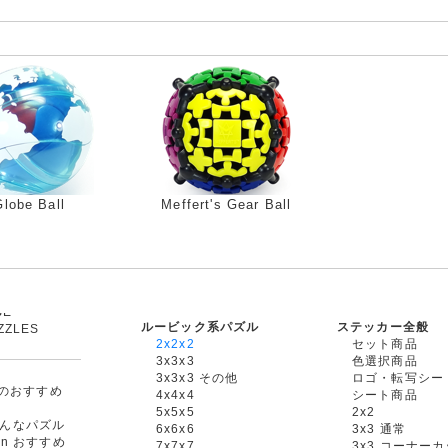
Globe Ball
Meffert's Gear Ball
ルービック系パズル
ステッカー全般
ZZLES
2x2x2
セット商品
3x3x3
色選択商品
3x3x3 その他
ロゴ・転写シー
oxのおすすめ
4x4x4
シート商品
5x5x5
2x2
んなパズル
6x6x6
3x3 通常
an おすすめ
7x7x7
3x3 コーナー