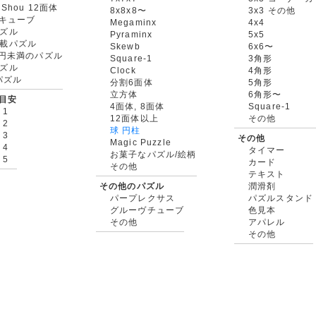
gShou 12面体
8x8x8〜
3x3 その他
円キューブ
Megaminx
4x4
ズル
Pyraminx
5x5
載パズル
Skewb
6x6〜
00円未満のパズル
Square-1
3角形
ズル
Clock
4角形
rパズル
分割6面体
5角形
立方体
6角形〜
目安
4面体, 8面体
Square-1
 1
12面体以上
その他
 2
球 円柱
 3
その他
Magic Puzzle
 4
タイマー
お菓子なパズル/絵柄
 5
カード
その他
テキスト
その他のパズル
潤滑剤
パープレクサス
パズルスタンド
グルーヴチューブ
色見本
その他
アパレル
その他