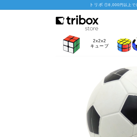
トリボ
①
8,000円以上
2x2x2
キューブ